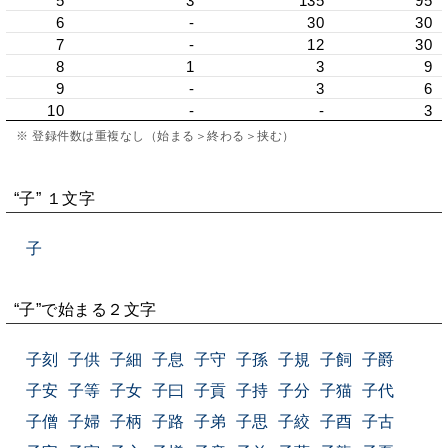
5
3
135
95
6
-
30
30
7
-
12
30
8
1
3
9
9
-
3
6
10
-
-
3
※ 登録件数は重複なし（始まる＞終わる＞挟む）
“子” １文字
子
“子”で始まる２文字
子刻
子供
子細
子息
子守
子孫
子規
子飼
子爵
子安
子等
子女
子曰
子貢
子持
子分
子猫
子代
子僧
子婦
子柄
子路
子弟
子思
子絞
子酉
子古