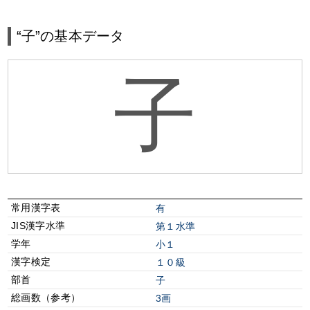
“子”の基本データ
子
常用漢字表
有
JIS漢字水準
第１水準
学年
小１
漢字検定
１０級
部首
⼦
総画数（参考）
3画