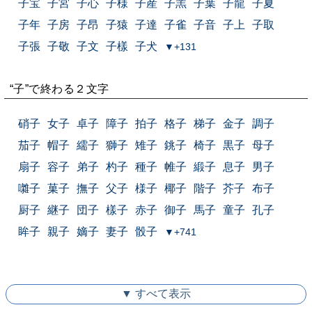
子宝
子宮
子心
子様
子産
子羔
子葉
子龍
子夏
子年
子房
子昂
子猿
子達
子雀
子音
子上
子取
子張
子敬
子文
子樣
子犬
▼+131
“子”で終わる２文字
硝子
女子
卓子
障子
拍子
格子
梯子
金子
調子
茄子
帽子
繻子
獅子
雉子
銚子
椅子
黒子
母子
扇子
容子
弟子
杓子
種子
帷子
緞子
息子
男子
囃子
菓子
撫子
父子
様子
椰子
階子
芥子
布子
厨子
継子
団子
樣子
赤子
御子
馬子
童子
孔子
眸子
親子
嫡子
妻子
骰子
▼+741
▼ すべて表示