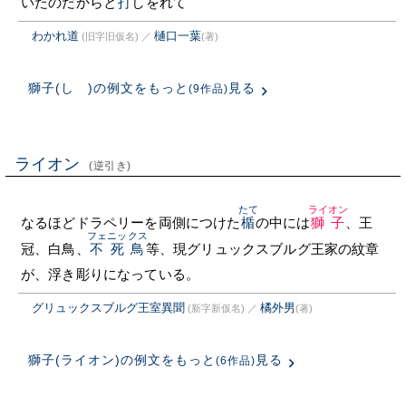
いたのだからと
打
しをれて
わかれ道
樋口一葉
(旧字旧仮名)
／
(著)
獅子(しゝ)の例文をもっと
見る
(9作品)
ライオン
(逆引き)
たて
ライオン
なるほどドラペリーを両側につけた
楯
の中には
獅子
、王
フェニックス
冠、白鳥、
不死鳥
等、現グリュックスブルグ王家の紋章
が、浮き彫りになっている。
グリュックスブルグ王室異聞
橘外男
(新字新仮名)
／
(著)
獅子(ライオン)の例文をもっと
見る
(6作品)