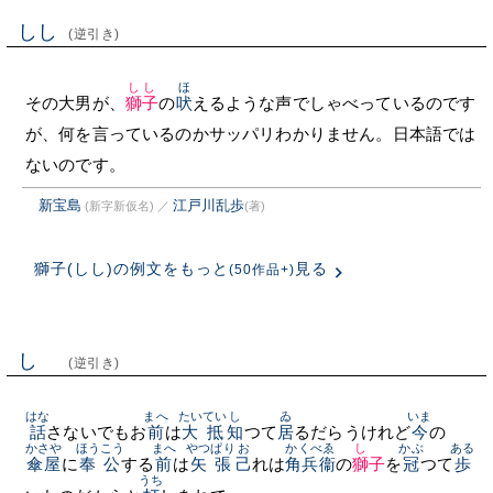
しし
(逆引き)
しし
ほ
その大男が、
獅子
の
吠
えるような声でしゃべっているのです
が、何を言っているのかサッパリわかりません。日本語では
ないのです。
新宝島
江戸川乱歩
(新字新仮名)
／
(著)
獅子(しし)の例文をもっと
見る
(50作品+)
しゝ
(逆引き)
はな
まへ
たいてい
し
ゐ
いま
話
さないでもお
前
は
大抵
知
つて
居
るだらうけれど
今
の
かさや
ほうこう
まへ
やつぱり
お
かくべゑ
しゝ
かぶ
ある
傘屋
に
奉公
する
前
は
矢張
己
れは
角兵衞
の
獅子
を
冠
つて
歩
うち