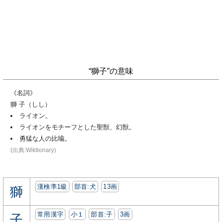
“獅子”の意味
《名詞》
獅 子（しし）
ライオン。
ライオンをモチーフとした聖獣、幻獣。
勇猛な人の比喩。
(出典:Wiktionary)
漢検準1級
部首:⽝
13画
獅
常用漢字
小１
部首:⼦
3画
子