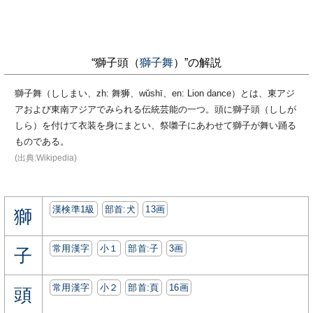
“獅子頭（
獅子舞
）”の解説
獅子舞（ししまい、zh: 舞狮、wǔshī、en: Lion dance）とは、東アジ
アおよび東南アジアでみられる伝統芸能の一つ。頭に獅子頭（ししが
しら）を付けて衣装を身にまとい、祭囃子にあわせて獅子が舞い踊る
ものである。
(出典:Wikipedia)
漢検準1級
部首:⽝
13画
獅
常用漢字
小１
部首:⼦
3画
子
常用漢字
小２
部首:⾴
16画
頭