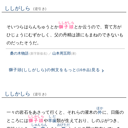
ししがしら
(逆引き)
ししがしら
そいつらはらんちゅうとか
獅子頭
とか云うので、育て方が
ひじょうにむずかしく、父の丹精は誰にもまねのできないも
のだったそうだ。
桑の木物語
山本周五郎
(新字新仮名)
／
(著)
獅子頭(ししがしら)の例文をもっと
見る
(16作品)
ししかしら
(逆引き)
ほか
一々の岩石をあさって行くと、それらの灌木の
外
に、日蔭の
ししかしら
しだ
ところには
獅子頭
や
羊歯
類が生えており、しのぶがつき、
しゅんらん
おびただ