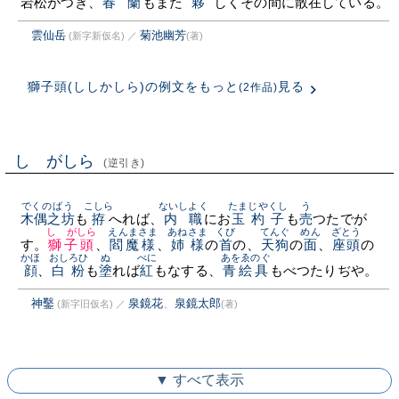
岩松がつき、
春蘭
もまた
夥
しくその間に散在している。
雲仙岳
菊池幽芳
(新字新仮名)
／
(著)
獅子頭(ししかしら)の例文をもっと
見る
(2作品)
しゝがしら
(逆引き)
でくのばう
こしら
ないしよく
たまじやくし
う
木偶之坊
も
拵
へれば、
内職
にお
玉杓子
も
売
つたでが
しゝがしら
えんまさま
あねさま
くび
てんぐ
めん
ざとう
す。
獅子頭
、
閻魔様
、
姉様
の
首
の、
天狗
の
面
、
座頭
の
かほ
おしろひ
ぬ
べに
あをゑのぐ
顔
、
白粉
も
塗
れば
紅
もなする、
青絵具
もべつたりぢや。
神鑿
泉鏡花
、
泉鏡太郎
(新字旧仮名)
／
(著)
▼ すべて表示