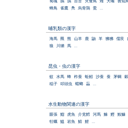
蜀魂
鵲
鵠
百舌
火食鳥
雉
大嘴
善知
蜂鳥
雀鷹
鳧
烏骨鶏
鷽
...
哺乳類の漢字
海馬
羆
熊
山羊
鹿
鼬
羊
狒狒
儒艮
狼
川獺
馬
...
昆虫・虫の漢字
蚊
水馬
蜂
柞蚕
蚯蚓
沙蚕
蚕
茅蜩
稲子
叩頭虫
蟷螂
蝱
...
水生動物関連の漢字
眼張
鰡
虎魚
介党鱈
河馬
鮴
鰹
鮟鱇
牡蠣
鰮
岩魚
鯖
鯉
...