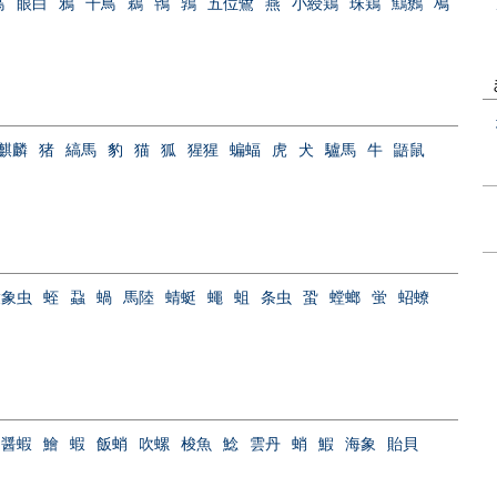
鳥
眼白
鴉
千鳥
鵜
鴇
鶉
五位鷺
燕
小綬鶏
珠鶏
鷦鷯
鳰
麒麟
猪
縞馬
豹
猫
狐
猩猩
蝙蝠
虎
犬
驢馬
牛
鼯鼠
穀象虫
蛭
蝨
蝸
馬陸
蜻蜓
蠅
蛆
条虫
蛩
螳螂
蛍
蛁蟟
醤蝦
鱠
蝦
飯蛸
吹螺
梭魚
鯰
雲丹
蛸
鰕
海象
貽貝