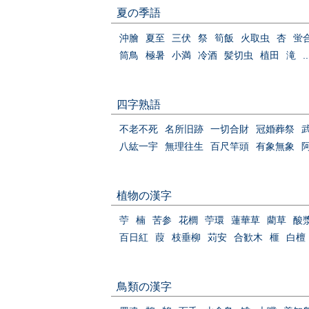
夏の季語
沖膾
夏至
三伏
祭
筍飯
火取虫
杏
蛍
筒鳥
極暑
小満
冷酒
髪切虫
植田
滝
..
四字熟語
不老不死
名所旧跡
一切合財
冠婚葬祭
八紘一宇
無理往生
百尺竿頭
有象無象
植物の漢字
苧
楠
苦参
花櫚
苧環
蓮華草
藺草
酸
百日紅
葭
枝垂柳
苅安
合歓木
榧
白檀
鳥類の漢字