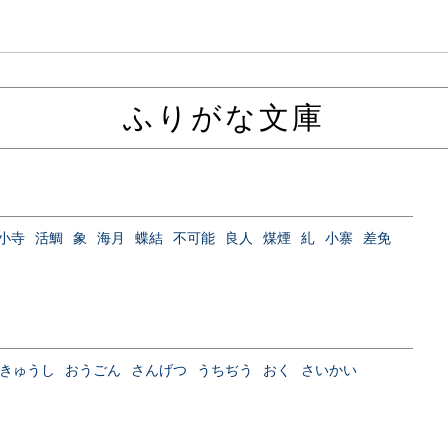
ふりがな文庫
小寺
活鯛
象
海月
蝶結
不可能
良人
煤煙
糺
小寨
差免
きゅうし
おうごん
さんげつ
うちぢう
おく
さいかい