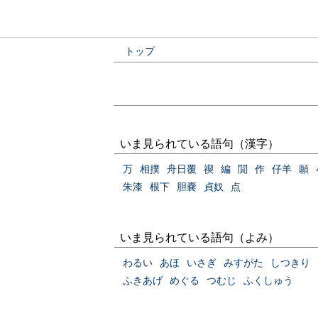
トップ
いま見られている語句（漢字）
万
相撲
舟日覆
禊
編
閴
作
仔羊
願
朱漆
根下
胆嚢
貞奴
点
いま見られている語句（よみ）
わるい
あほ
いさぎ
みすがた
しつきり
ふきあげ
めぐる
つむじ
ふくしゅう