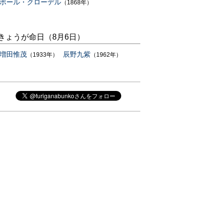
ポール・クローデル
（1868年）
きょうが命日（8月6日）
増田惟茂
辰野九紫
（1933年）
（1962年）