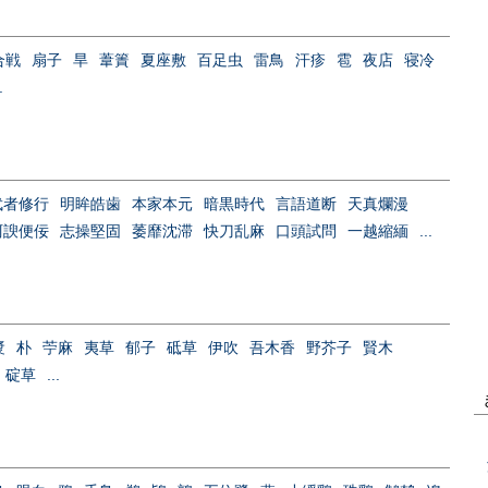
合戦
扇子
旱
葦簀
夏座敷
百足虫
雷鳥
汗疹
雹
夜店
寝冷
.
武者修行
明眸皓歯
本家本元
暗黒時代
言語道断
天真爛漫
阿諛便佞
志操堅固
萎靡沈滞
快刀乱麻
口頭試問
一越縮緬
...
漿
朴
苧麻
夷草
郁子
砥草
伊吹
吾木香
野芥子
賢木
碇草
...