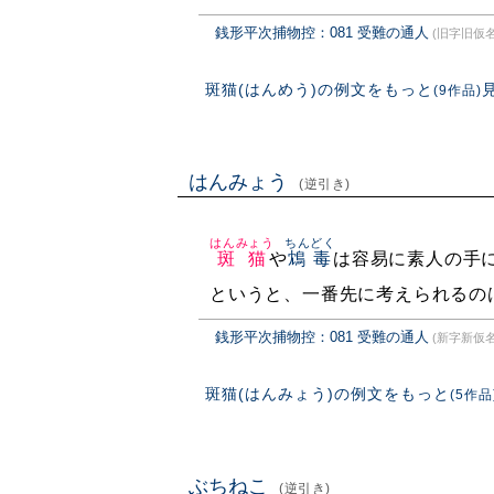
銭形平次捕物控：081 受難の通人
(旧字旧仮名
斑猫(はんめう)の例文をもっと
(9作品)
はんみょう
(逆引き)
はんみょう
ちんどく
斑猫
や
鴆毒
は容易に素人の手
というと、一番先に考えられるの
銭形平次捕物控：081 受難の通人
(新字新仮名
斑猫(はんみょう)の例文をもっと
(5作品
ぶちねこ
(逆引き)