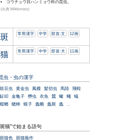
コウチュウ目ハンミョウ科の昆虫。
(出典:Wiktionary)
常用漢字
中学
部首:⽂
12画
斑
常用漢字
中学
部首:⽝
11画
猫
昆虫・虫の漢字
鼓豆虫
黄金虫
鳳蝶
髪切虫
馬陸
飛蝗
鉦叩
金亀子
轡虫
衣魚
蠶
蠍
蠅
蟻
蟷螂
蟋蟀
蟆子
螽蟖
螽斯
螽
...
“斑猫”で始まる語句
斑猫色
斑猫蕪作