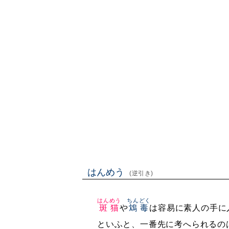
はんめう
(逆引き)
はんめう
ちんどく
斑猫
や
鴆毒
は容易に素人の手に
といふと、一番先に考へられるの