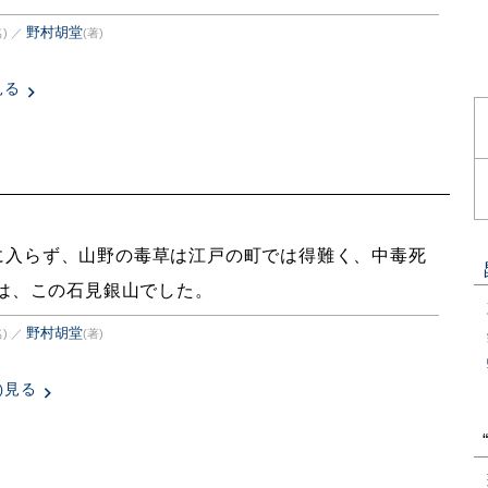
野村胡堂
)
／
(著)
見る
に入らず、山野の毒草は江戸の町では得難く、中毒死
は、この石見銀山でした。
野村胡堂
)
／
(著)
見る
)