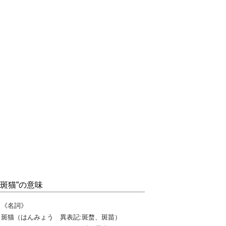
“斑猫”の意味
《名詞》
斑猫（はんみょう 異表記:斑蝥、斑苗）