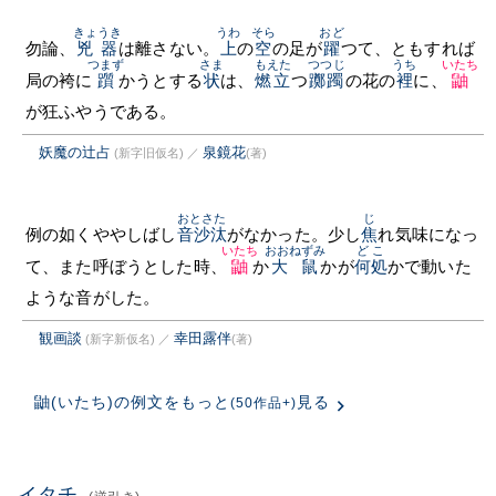
きょうき
うわ
そら
おど
勿論、
兇器
は離さない。
上
の
空
の足が
躍
つて、ともすれば
つまず
さま
もえた
つつじ
うち
いたち
局の袴に
躓
かうとする
状
は、
燃立
つ
躑躅
の花の
裡
に、
鼬
が狂ふやうである。
妖魔の辻占
泉鏡花
(新字旧仮名)
／
(著)
おとさた
じ
例の如くややしばし
音沙汰
がなかった。少し
焦
れ気味になっ
いたち
おおねずみ
どこ
て、また呼ぼうとした時、
鼬
か
大鼠
かが
何処
かで動いた
ような音がした。
観画談
幸田露伴
(新字新仮名)
／
(著)
鼬(いたち)の例文をもっと
見る
(50作品+)
イタチ