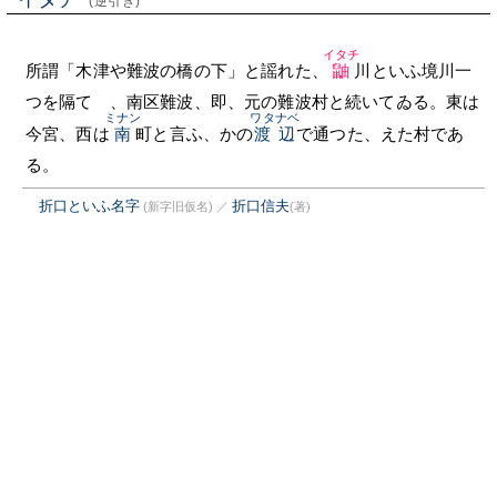
(逆引き)
イタチ
所謂「木津や難波の橋の下」と謡れた、
鼬
川といふ境川一
つを隔てゝ、南区難波、即、元の難波村と続いてゐる。東は
ミナン
ワタナベ
今宮、西は
南
町と言ふ、かの
渡辺
で通つた、えた村であ
る。
折口といふ名字
折口信夫
(新字旧仮名)
／
(著)