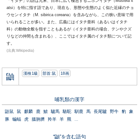
「イタチ」の語は元来、日本に広く棲息するニホンイタチ（Mustela it
atsi）を特に指す語であり、現在も、形態や生態のよく似た近縁のチョ
ウセンイタチ（M. sibirica coreana）を含みながら、この狭い意味で用
いられることが多い。また、広義にはイタチ亜科（あるいはイタチ
科）の動物全般を指すこともあるが（イタチ亜科の場合、テンやクズ
リなどの仲間も含まれる）、ここではイタチ属のイタチ類について記
す。
(出典:Wikipedia)
漢検1級
部首:⿏
18画
鼬
哺乳類の漢字
鼯鼠
鼠
麒麟
鹿
鯱
驢馬
駱駝
馴鹿
馬
長尾驢
野牛
豹
象
豚
蝙蝠
虎
膃肭臍
羚羊
羊
羆
...
“鼬”を含む語句