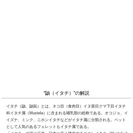
“鼬（イタチ）”の解説
イタチ（鼬、鼬鼠）とは、ネコ目（食肉目）イヌ亜目クマ下目イタチ
科イタチ属（Mustela）に含まれる哺乳類の総称である。オコジョ、イ
イズナ、ミンク、ニホンイタチなどがイタチ属に分類される。ペット
として人気のあるフェレットもイタチ属である。