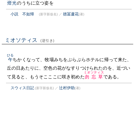
燈光
のうちに立つ姿を
小説 不如帰
徳冨蘆花
(新字新仮名)
／
(著)
ミオソティス
(逆引き)
ひる
午
ちかくなって、牧場みちをぶらぶらホテルに帰って来た、
丘の日あたりに、空色の花がなすりつけられたのを、近づい
ミオソティス
て見ると、もうそこここに咲き初めた
勿忘草
である。
スウィス日記
辻村伊助
(新字新仮名)
／
(著)