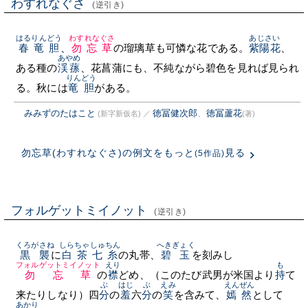
わすれなぐさ
(逆引き)
はるりんどう
わすれなぐさ
あじさい
春竜胆
、
勿忘草
の瑠璃草も可憐な花である。
紫陽花
、
あやめ
ある種の
渓蓀
、花菖蒲にも、不純ながら碧色を見れば見られ
りんどう
る。秋には
竜胆
がある。
みみずのたはこと
徳冨健次郎
、
徳冨蘆花
(新字新仮名)
／
(著)
勿忘草(わすれなぐさ)の例文をもっと
見る
(5作品)
フォルゲットミイノット
(逆引き)
くろがさね
しらちゃしゅちん
へきぎょく
黒襲
に
白茶七糸
の丸帯、
碧玉
を刻みし
フォルゲットミイノット
えり
も
勿忘草
の
襟
どめ、（このたび武男が米国より
持
て
ぶ
はじ
ぶ
えみ
えんぜん
来たりしなり）四
分
の
羞
六
分
の
笑
を含みて、
嫣然
として
あかり