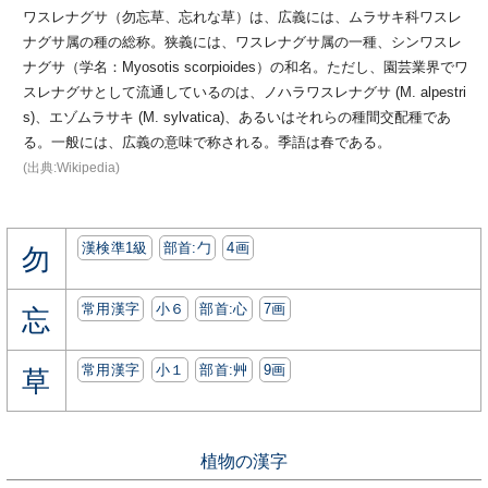
ワスレナグサ（勿忘草、忘れな草）は、広義には、ムラサキ科ワスレ
ナグサ属の種の総称。狭義には、ワスレナグサ属の一種、シンワスレ
ナグサ（学名：Myosotis scorpioides）の和名。ただし、園芸業界でワ
スレナグサとして流通しているのは、ノハラワスレナグサ (M. alpestri
s)、エゾムラサキ (M. sylvatica)、あるいはそれらの種間交配種であ
る。一般には、広義の意味で称される。季語は春である。
(出典:Wikipedia)
漢検準1級
部首:⼓
4画
勿
常用漢字
小６
部首:⼼
7画
忘
常用漢字
小１
部首:⾋
9画
草
植物の漢字