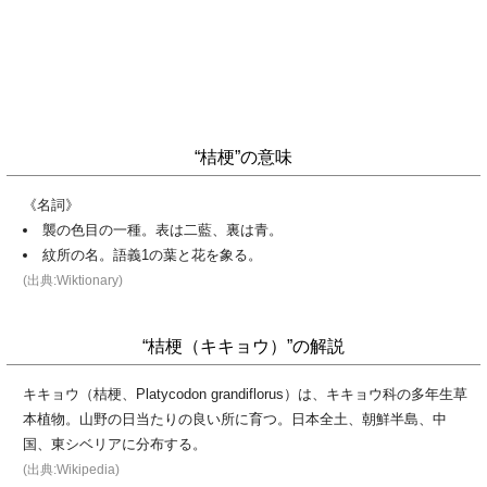
“桔梗”の意味
《名詞》
襲の色目の一種。表は二藍、裏は青。
紋所の名。語義1の葉と花を象る。
(出典:Wiktionary)
“桔梗（キキョウ）”の解説
キキョウ（桔梗、Platycodon grandiflorus）は、キキョウ科の多年生草
本植物。山野の日当たりの良い所に育つ。日本全土、朝鮮半島、中
国、東シベリアに分布する。
(出典:Wikipedia)