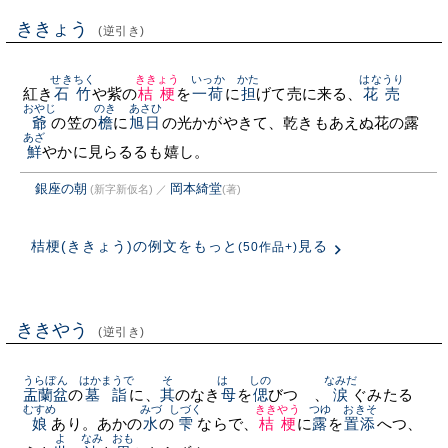
ききょう
(逆引き)
せきちく
ききょう
いっか
かた
はなうり
紅き
石竹
や紫の
桔梗
を
一荷
に
担
げて売に来る、
花売
おやじ
のき
あさひ
爺
の笠の
檐
に
旭日
の光かがやきて、乾きもあえぬ花の露
あざ
鮮
やかに見らるるも嬉し。
銀座の朝
岡本綺堂
(新字新仮名)
／
(著)
桔梗(ききょう)の例文をもっと
見る
(50作品+)
ききやう
(逆引き)
うらぼん
はかまうで
そ
はゝ
しの
なみだ
盂蘭盆
の
墓詣
に、
其
のなき
母
を
偲
びつゝ、
涙
ぐみたる
むすめ
みづ
しづく
ききやう
つゆ
おきそ
娘
あり。あかの
水
の
雫
ならで、
桔梗
に
露
を
置添
へつ、
よ
なみ
おも