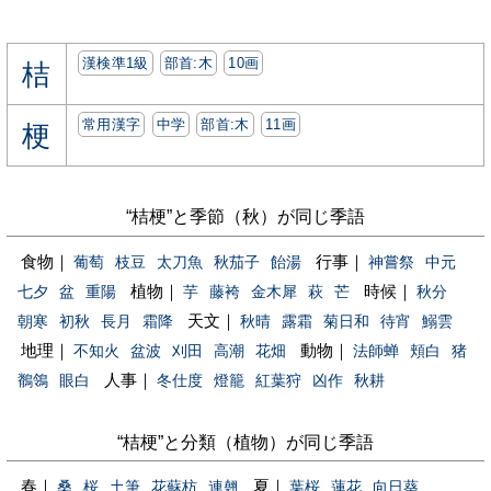
漢検準1級
部首:⽊
10画
桔
常用漢字
中学
部首:⽊
11画
梗
“桔梗”と季節（秋）が同じ季語
食物｜
行事｜
葡萄
枝豆
太刀魚
秋茄子
飴湯
神嘗祭
中元
植物｜
時候｜
七夕
盆
重陽
芋
藤袴
金木犀
萩
芒
秋分
天文｜
朝寒
初秋
長月
霜降
秋晴
露霜
菊日和
待宵
鰯雲
地理｜
動物｜
不知火
盆波
刈田
高潮
花畑
法師蝉
頬白
猪
人事｜
鶺鴒
眼白
冬仕度
燈籠
紅葉狩
凶作
秋耕
“桔梗”と分類（植物）が同じ季語
春｜
夏｜
桑
桜
土筆
花蘇枋
連翹
葉桜
蓮花
向日葵