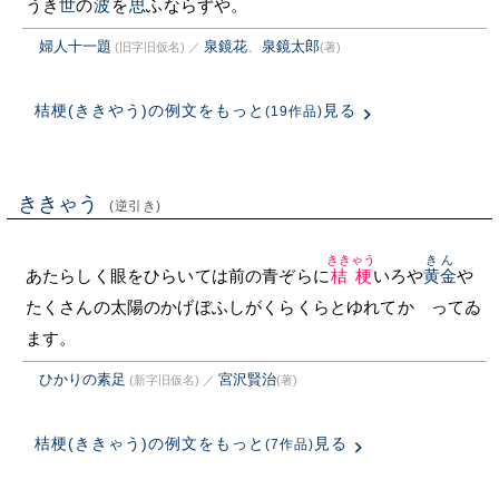
うき
世
の
波
を
思
ふならずや。
婦人十一題
泉鏡花
、
泉鏡太郎
(旧字旧仮名)
／
(著)
桔梗(ききやう)の例文をもっと
見る
(19作品)
ききゃう
(逆引き)
ききゃう
きん
あたらしく眼をひらいては前の青ぞらに
桔梗
いろや
黄金
や
たくさんの太陽のかげぼふしがくらくらとゆれてかゝってゐ
ます。
ひかりの素足
宮沢賢治
(新字旧仮名)
／
(著)
桔梗(ききゃう)の例文をもっと
見る
(7作品)