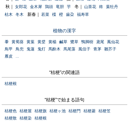
秋｜
冬｜
女郎花
金木犀
鶏頭
竜胆
芋
山茶花
柊
葉牡丹
新春｜
枯木
冬木
若菜
楪
橙
歯朶
福寿草
植物の漢字
黍
黄蜀葵
黄葉
黄檗
黄楊
鹹草
鷺草
鴨脚樹
鳶尾
鳳仙花
鳥甲
鳥兜
鬼蓮
鬼灯
馬酔木
馬尾藻
風信子
青茅
雛芥子
雁皮
...
“桔梗”の関連語
桔梗根
“桔梗”で始まる語句
桔梗色
桔梗屋
桔梗旗
桔梗ヶ池
桔梗門
桔梗菱
桔梗笠
桔梗散
桔梗染
桔梗根