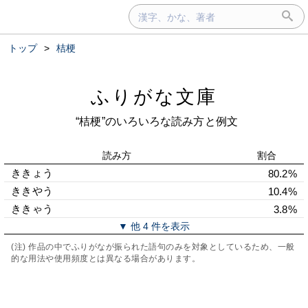
トップ
>
桔梗
ふりがな文庫
“桔梗”のいろいろな読み方と例文
読み方
割合
ききょう
80.2%
ききやう
10.4%
ききゃう
3.8%
▼ 他 4 件を表示
(注) 作品の中でふりがなが振られた語句のみを対象としているため、一般
的な用法や使用頻度とは異なる場合があります。