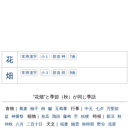
常用漢字
小１
部首:⾋
7画
花
常用漢字
小３
部首:⽥
9画
畑
“花畑”と季節（秋）が同じ季語
食物｜
行事｜
蕎麦
柚子
柿
鱸
玉蜀黍
中元
七夕
万聖節
植物｜
時候｜
盆
神嘗祭
糸瓜
鶏頭
藤袴
芒
桔梗
新涼
秋
天文｜
仲秋
八月
二百十日
稲妻
鰯雲
秋時雨
野分
流星