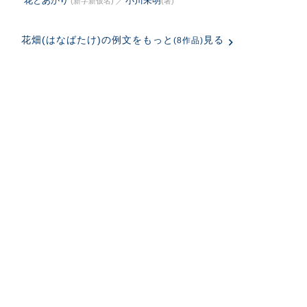
花とあかり
小川未明
(新字新仮名)
／
(著)
花畑(はなばたけ)の例文をもっと
見る
(8作品)