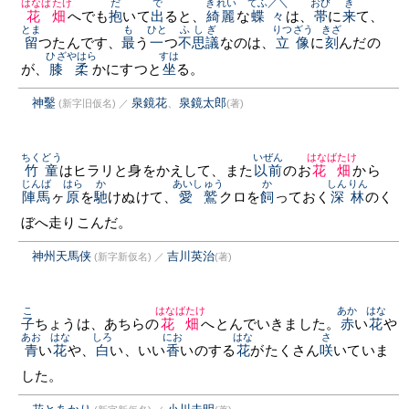
はなばたけ
だ
で
きれい
てふ／＼
おび
き
花畑
へでも
抱
いて
出
ると、
綺麗
な
蝶々
は、
帯
に
来
て、
とま
も
ひと
ふしぎ
りつざう
きざ
留
つたんです、
最
う
一
つ
不思議
なのは、
立像
に
刻
んだの
ひざ
やはら
すは
が、
膝
柔
かにすつと
坐
る。
神鑿
泉鏡花
、
泉鏡太郎
(新字旧仮名)
／
(著)
ちくどう
いぜん
はなばたけ
竹童
はヒラリと身をかえして、また
以前
のお
花畑
から
じんば
はら
か
あいしゅう
か
しんりん
陣馬
ヶ
原
を
馳
けぬけて、
愛鷲
クロを
飼
っておく
深林
のく
ぼへ走りこんだ。
神州天馬侠
吉川英治
(新字新仮名)
／
(著)
こ
はなばたけ
あか
はな
子
ちょうは、あちらの
花畑
へとんでいきました。
赤
い
花
や
あお
はな
しろ
にお
はな
さ
青
い
花
や、
白
い、いい
香
いのする
花
がたくさん
咲
いていま
した。