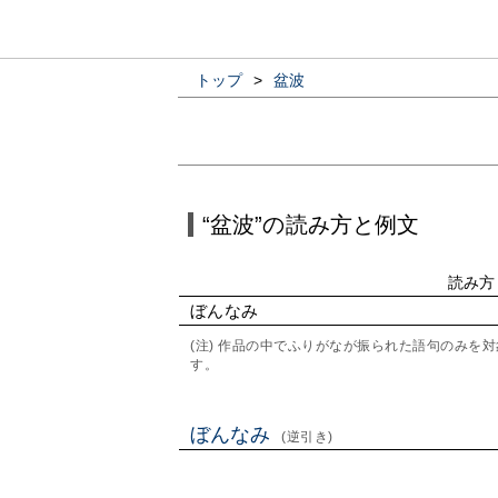
トップ
>
盆波
“盆波”の読み方と例文
読み方
ぼんなみ
(注) 作品の中でふりがなが振られた語句のみ
す。
ぼんなみ
(逆引き)