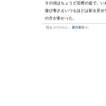
その頃はちょうど旧暦の盆で、い
遊び客さえいつもほどは影を見せ
の方が多かった。
行人
夏目漱石
(新字新仮名)
／
(著)