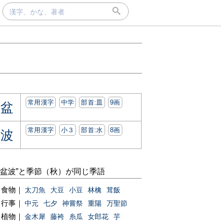
常用漢字
中学
部首:⽫
9画
盆
常用漢字
小３
部首:⽔
8画
波
“盆波”と季節（秋）が同じ季語
食物｜
太刀魚
大豆
小豆
林檎
茸飯
行事｜
中元
七夕
神嘗祭
重陽
万聖節
植物｜
金木犀
藤袴
糸瓜
女郎花
芋