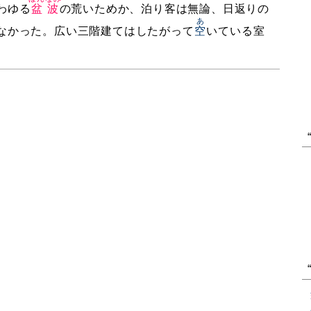
わゆる
盆波
の荒いためか、泊り客は無論、日返りの
あ
なかった。広い三階建てはしたがって
空
いている室