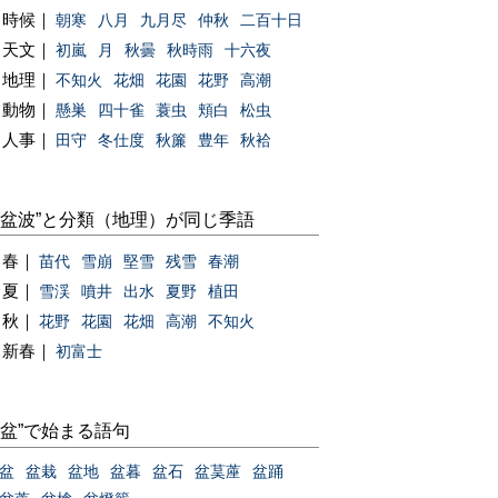
時候｜
朝寒
八月
九月尽
仲秋
二百十日
天文｜
初嵐
月
秋曇
秋時雨
十六夜
地理｜
不知火
花畑
花園
花野
高潮
動物｜
懸巣
四十雀
蓑虫
頬白
松虫
人事｜
田守
冬仕度
秋簾
豊年
秋袷
“盆波”と分類（地理）が同じ季語
春｜
苗代
雪崩
堅雪
残雪
春潮
夏｜
雪渓
噴井
出水
夏野
植田
秋｜
花野
花園
花畑
高潮
不知火
新春｜
初富士
“盆”で始まる語句
盆
盆栽
盆地
盆暮
盆石
盆茣蓙
盆踊