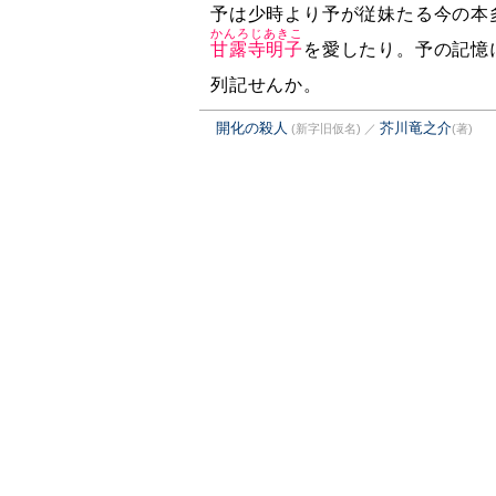
予は少時より予が従妹たる今の本
かんろじあきこ
甘露寺明子
を愛したり。予の記憶
列記せんか。
開化の殺人
芥川竜之介
(新字旧仮名)
／
(著)