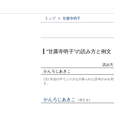
トップ
>
甘露寺明子
“甘露寺明子”の読み方と例文
読み方
かんろじあきこ
(注) 作品の中でふりがなが振られた語句のみ
す。
かんろじあきこ
(逆引き)