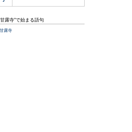
“甘露寺”で始まる語句
甘露寺