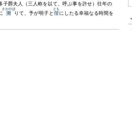
多子爵夫人（三人称を以て、呼ぶ事を許せ）往年の
さかのぼ
とも
に
溯
りて、予が明子と
偕
にしたる幸福なる時間を