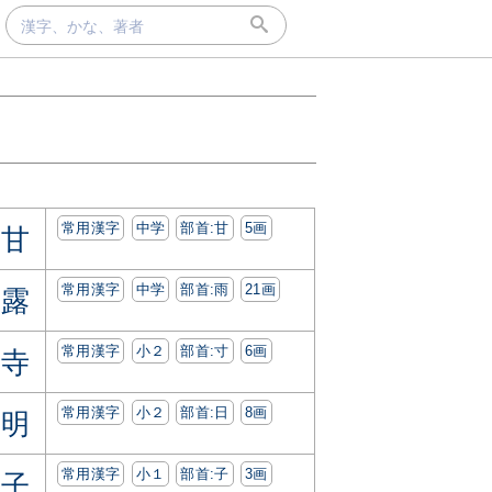
常用漢字
中学
部首:⽢
5画
甘
常用漢字
中学
部首:⾬
21画
露
常用漢字
小２
部首:⼨
6画
寺
常用漢字
小２
部首:⽇
8画
明
常用漢字
小１
部首:⼦
3画
子