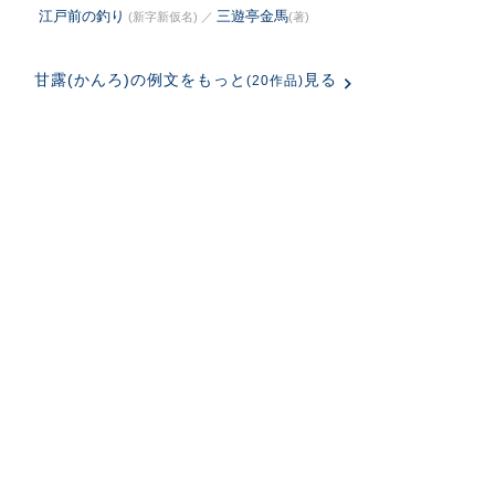
江戸前の釣り
三遊亭金馬
(新字新仮名)
／
(著)
甘露(かんろ)の例文をもっと
見る
(20作品)