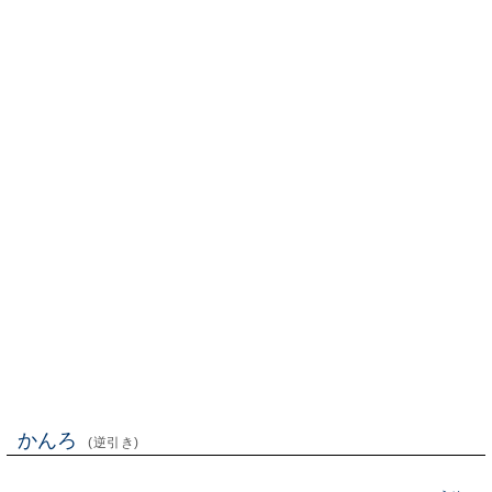
かんろ
(逆引き)