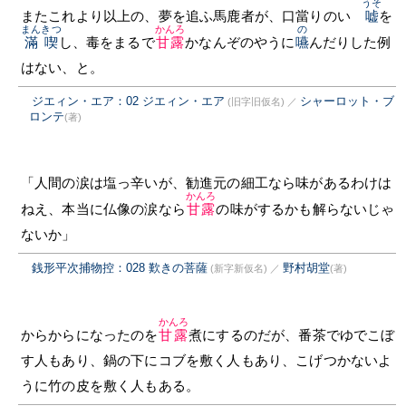
うそ
またこれより以上の、夢を追ふ馬鹿者が、口當りのいゝ
嘘
を
まんきつ
かんろ
の
滿喫
し、毒をまるで
甘露
かなんぞのやうに
嚥
んだりした例
はない、と。
ジエィン・エア：02 ジエィン・エア
シャーロット・ブ
(旧字旧仮名)
／
ロンテ
(著)
「人間の涙は塩っ辛いが、勧進元の細工なら味があるわけは
かんろ
ねえ、本当に仏像の涙なら
甘露
の味がするかも解らないじゃ
ないか」
銭形平次捕物控：028 歎きの菩薩
野村胡堂
(新字新仮名)
／
(著)
かんろ
からからになったのを
甘露
煮にするのだが、番茶でゆでこぼ
す人もあり、鍋の下にコブを敷く人もあり、こげつかないよ
うに竹の皮を敷く人もある。