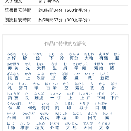
文字種別
新字新仮名
読書目安時間
約3時間34分（500文字/分）
朗読目安時間
約5時間57分（300文字/分）
作品に特徴的な語句
みざお
じじ
いかり
しも
さ
なんぶ
おおわ
ありが
はら
水棹
爺
錠
下
冷
何分
大輪
有難
腸
あかぼう
せん
おおこ
なま
お
さおがしら
すほう
かけ
赤坊
先
天秤
生
男
竿頭
素袍
賭
ぎんなん
かみ
ふぶ
かた
ばば
いや
いくさ
しんら
銀杏
上
吹雪
型
婆
嫌
戦
新羅
さつ
ちょこ
かん
はくさい
から
はだし
も
かよ
ばり
札
猪口
環
百済
空
素足
裳
通
針
ちょうぎ
た
なんば
ちょっと
のぼ
じょうご
げす
げこ
釣技
長
難波
一寸
上
上戸
下司
下戸
くらいぼし
どこ
いつ
さ
しるし
とりで
くちぼそ
位星
何処
何時
割
印
取手
口細
せりふ
つかさど
なだい
あじしお
はなし
えこう
おとり
台詞
司
名代
味塩
咄
回向
囮
はじ
たいひ
しおめ
げどう
だいじん
てんぴ
うずまさ
土師
堆肥
塩女
外道
大尽
天日
太秦