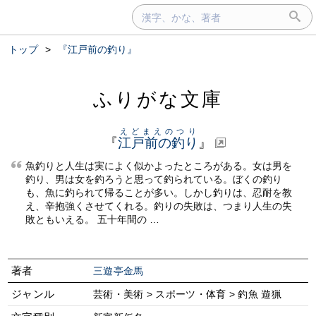
トップ
>
『江戸前の釣り』
ふりがな文庫
えどまえのつり
『
江戸前の釣り
』
魚釣りと人生は実によく似かよったところがある。女は男を
釣り、男は女を釣ろうと思って釣られている。ぼくの釣り
も、魚に釣られて帰ることが多い。しかし釣りは、忍耐を教
え、辛抱強くさせてくれる。釣りの失敗は、つまり人生の失
敗ともいえる。 五十年間の …
著者
三遊亭金馬
ジャンル
芸術・美術 > スポーツ・体育 > 釣魚 遊猟