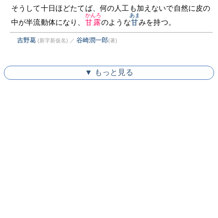
そうして十日ほどたてば、何の人工も加えないで自然に皮の
かんろ
あま
中が半流動体になり、
甘露
のような
甘
みを持つ。
吉野葛
谷崎潤一郎
(新字新仮名)
／
(著)
▼ もっと見る