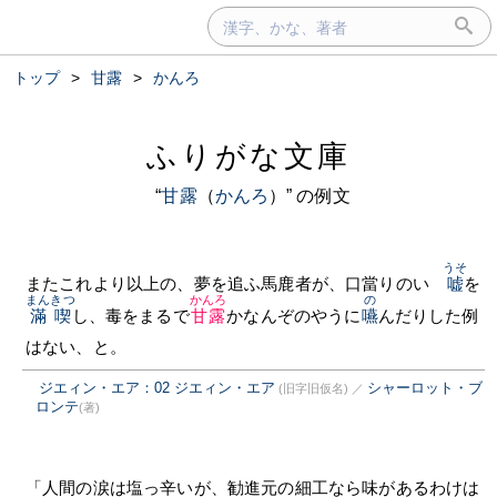
トップ
>
甘露
>
かんろ
ふりがな文庫
“
甘露
（
かんろ
）” の例文
うそ
またこれより以上の、夢を追ふ馬鹿者が、口當りのいゝ
嘘
を
まんきつ
かんろ
の
滿喫
し、毒をまるで
甘露
かなんぞのやうに
嚥
んだりした例
はない、と。
ジエィン・エア：02 ジエィン・エア
シャーロット・ブ
(旧字旧仮名)
／
ロンテ
(著)
「人間の涙は塩っ辛いが、勧進元の細工なら味があるわけは