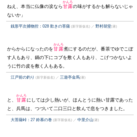
かんろ
ねえ、本当に仏像の涙なら
甘露
の味がするかも解らないじゃ
ないか」
銭形平次捕物控：028 歎きの菩薩
野村胡堂
(新字新仮名)
／
(著)
かんろ
からからになったのを
甘露
煮にするのだが、番茶でゆでこぼ
す人もあり、鍋の下にコブを敷く人もあり、こげつかないよ
うに竹の皮を敷く人もある。
江戸前の釣り
三遊亭金馬
(新字新仮名)
／
(著)
かんろ
と、
甘露
にしては少し熱いが、ほんとうに熱い甘露であった
と、兵馬は、つづいて二口三口と飲んで息をつきました。
大菩薩峠：27 鈴慕の巻
中里介山
(新字新仮名)
／
(著)