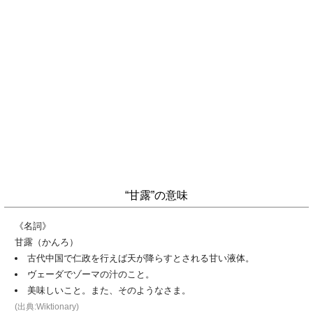
“甘露”の意味
《名詞》
甘露（かんろ）
古代中国で仁政を行えば天が降らすとされる甘い液体。
ヴェーダでゾーマの汁のこと。
美味しいこと。また、そのようなさま。
(出典:Wiktionary)