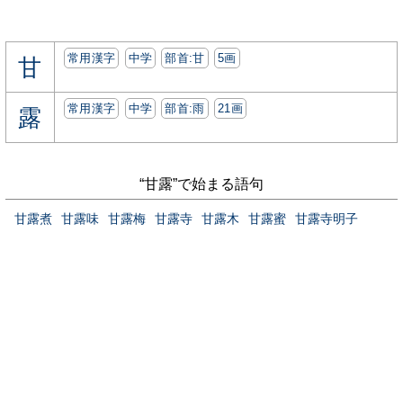
常用漢字
中学
部首:⽢
5画
甘
常用漢字
中学
部首:⾬
21画
露
“甘露”で始まる語句
甘露煮
甘露味
甘露梅
甘露寺
甘露木
甘露蜜
甘露寺明子
当サイトについて
お問い合わせ
プライバシーポリシー