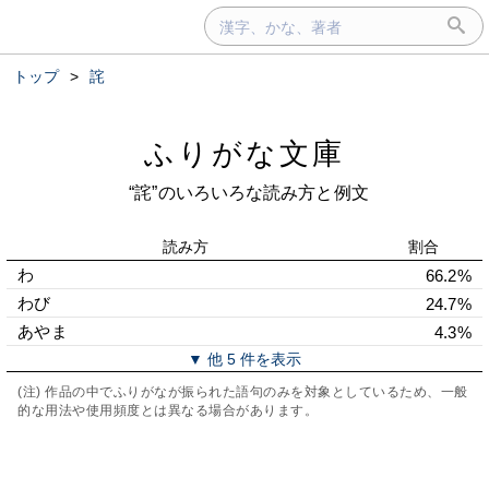
トップ
>
詫
ふりがな文庫
“詫”のいろいろな読み方と例文
読み方
割合
わ
66.2%
わび
24.7%
あやま
4.3%
▼ 他 5 件を表示
(注) 作品の中でふりがなが振られた語句のみを対象としているため、一般
的な用法や使用頻度とは異なる場合があります。