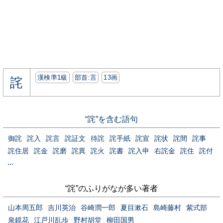
漢検準1級
部首:⾔
13画
詫
“詫”を含む語句
御詫
詫入
詫言
詫証文
待詫
詫手紙
詫宣
詫状
詫間
詫事
詫住居
詫金
詫磨
詫異
詫火
詫書
詫入申
右詫金
詫住
詫付
...
“詫”のふりがなが多い著者
山本周五郎
吉川英治
谷崎潤一郎
夏目漱石
島崎藤村
紫式部
泉鏡花
江戸川乱歩
野村胡堂
柳田国男