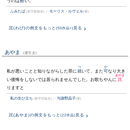
うのは
酷
い。
ふみたば
モーリス・ルヴェル
(新字新仮名)
／
(著)
詫(わび)の例文をもっと
見る
(50作品+)
あやま
(逆引き)
つ
か
私が悪いことと知りながらした罪に
就
いて、また
可
なり大き
あやま
い後悔をしないでは居られませんでした。お歌ちやんに
詫
りますと
私の生ひ立ち
与謝野晶子
(新字旧仮名)
／
(著)
詫(あやま)の例文をもっと
見る
(22作品)