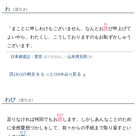
わ
(逆引き)
わ
「まことに申しわけもございません、なんとお
詫
び申上げて
よいやら、わたくし、こうしておりますのもお恥ずかしゅう
ございます」
日本婦道記：萱笠
山本周五郎
(新字新仮名)
／
(著)
詫(わ)の例文をもっと
見る
(50作品+)
わび
(逆引き)
わび
足りなければ何回でもお
詫
します。しかしあんなことのため
に全然愛想づかしをして、前々からの手紙まで取り返すとい
ひど