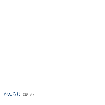
かんろじ
(逆引き)