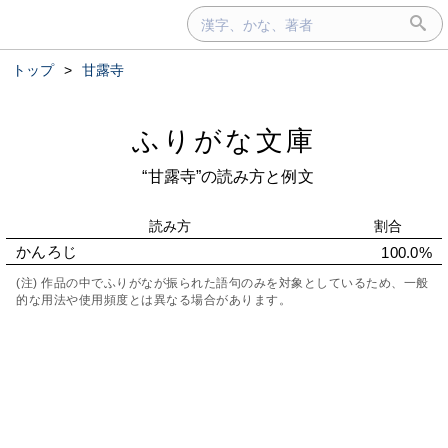
トップ
>
甘露寺
ふりがな文庫
“甘露寺”の読み方と例文
読み方
割合
かんろじ
100.0%
(注) 作品の中でふりがなが振られた語句のみを対象としているため、一般
的な用法や使用頻度とは異なる場合があります。