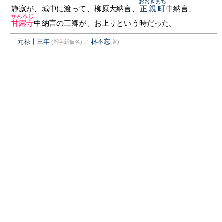
おおぎまち
静寂が、城中に渡って、柳原大納言、
正親町
中納言、
かんろじ
甘露寺
中納言の三卿が、お上りという時だった。
元禄十三年
林不忘
(新字新仮名)
／
(著)