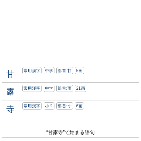
常用漢字
中学
部首:⽢
5画
甘
常用漢字
中学
部首:⾬
21画
露
常用漢字
小２
部首:⼨
6画
寺
“甘露寺”で始まる語句