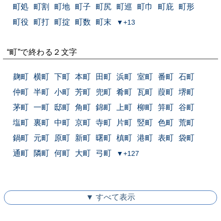
町処
町割
町地
町子
町尻
町巡
町巾
町庇
町形
町役
町打
町掟
町数
町末
▼+13
“町”で終わる２文字
麹町
横町
下町
本町
田町
浜町
室町
番町
石町
仲町
半町
小町
芳町
兜町
肴町
瓦町
葭町
堺町
茅町
一町
邸町
角町
錦町
上町
柳町
笄町
谷町
塩町
裏町
中町
京町
寺町
片町
竪町
色町
荒町
鍋町
元町
原町
新町
曙町
槙町
港町
表町
袋町
通町
隣町
何町
大町
弓町
▼+127
▼ すべて表示