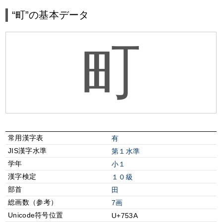
“町”の基本データ
町
常用漢字表
有
JIS漢字水準
第１水準
学年
小１
漢字検定
１０級
部首
⽥
総画数（参考）
7画
Unicode符号位置
U+753A