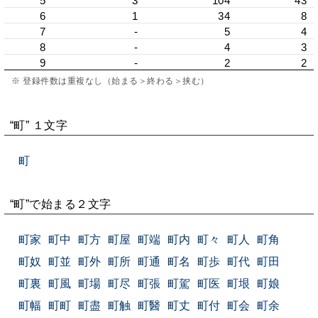
5
3
104
43
6
1
34
8
7
-
5
4
8
-
4
3
9
-
2
2
※ 登録件数は重複なし（始まる＞終わる＞挟む）
“町” １文字
町
“町”で始まる２文字
町家
町中
町方
町屋
町端
町内
町々
町人
町角
町奴
町並
町外
町所
町通
町名
町歩
町代
町田
町裏
町風
町場
町尽
町張
町駕
町医
町垠
町娘
町幅
町町
町盡
町触
町醫
町丈
町付
町会
町余