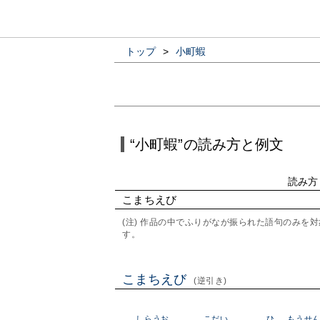
トップ
>
小町蝦
“小町蝦”の読み方と例文
読み方
こまちえび
(注) 作品の中でふりがなが振られた語句のみ
す。
こまちえび
(逆引き)
しらうお
こだい
ひ
もうせ