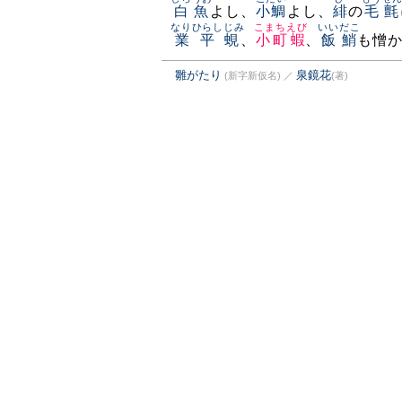
白魚
よし、
小鯛
よし、
緋
の
毛氈
なりひらしじみ
こまちえび
いいだこ
業平蜆
、
小町蝦
、
飯鮹
も憎
雛がたり
泉鏡花
(新字新仮名)
／
(著)