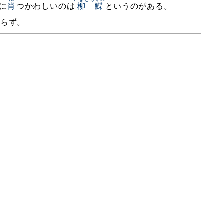
に
肖
つかわしいのは
柳鰈
というのがある。
からず。