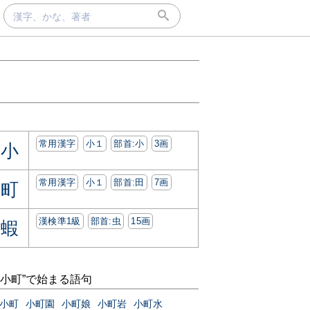
常用漢字
小１
部首:⼩
3画
小
常用漢字
小１
部首:⽥
7画
町
漢検準1級
部首:⾍
15画
蝦
“小町”で始まる語句
小町
小町園
小町娘
小町岩
小町水