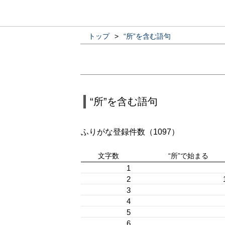
トップ
>
“所”を含む語句
“所”を含む語句
ふりがな登録件数（1097）
文字数
“所”で始まる
1
2
3
4
5
6