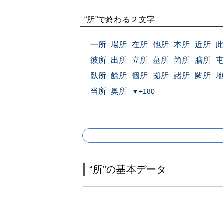
“所”で終わる２文字
一所
場所
在所
他所
本所
近所
彼所
出所
立所
墓所
箇所
膳所
臥所
餘所
個所
拠所
諸所
闕所
当所
奥所
▼+180
“所”の基本データ