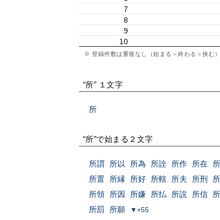
7
8
9
10
※ 登録件数は重複なし（始まる＞終わる＞挟む
“所” １文字
所
“所”で始まる２文字
所謂
所以
所為
所詮
所作
所在
所置
所縁
所好
所轄
所夫
所刑
所領
所因
所嫌
所払
所説
所信
所罰
所願
▼+55