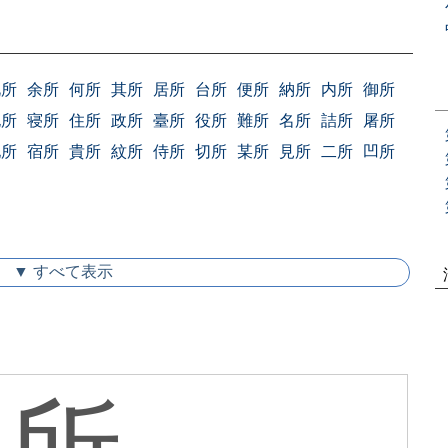
此所
余所
何所
其所
居所
台所
便所
納所
内所
御所
屯所
寝所
住所
政所
臺所
役所
難所
名所
詰所
屠所
地所
宿所
貴所
紋所
侍所
切所
某所
見所
二所
凹所
▼ すべて表示