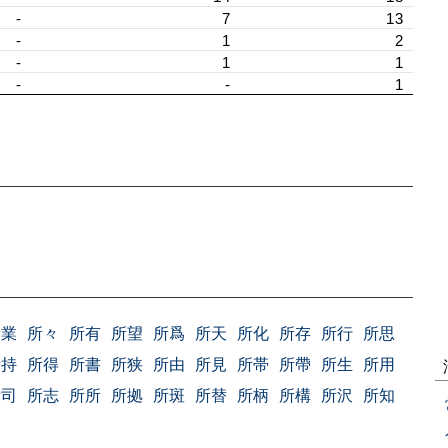
-
7
13
-
1
2
-
1
1
-
-
1
）
所業
所々
所有
所望
所爲
所天
所化
所存
所行
所思
所持
所得
所書
所狭
所由
所見
所帯
所帶
所生
所用
所司
所志
所所
所拠
所斑
所替
所柄
所構
所沢
所知