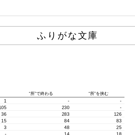
ふりがな文庫
“所”で終わる
“所”を挟む
1
-
-
105
230
-
36
283
126
15
84
83
3
48
25
-
14
18