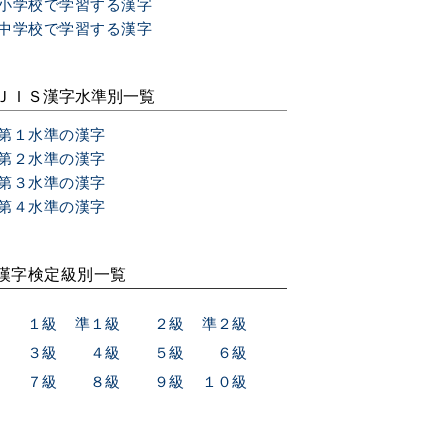
小学校で学習する漢字
中学校で学習する漢字
ＪＩＳ漢字水準別一覧
第１水準の漢字
第２水準の漢字
第３水準の漢字
第４水準の漢字
漢字検定級別一覧
１級
準１級
２級
準２級
３級
４級
５級
６級
７級
８級
９級
１０級