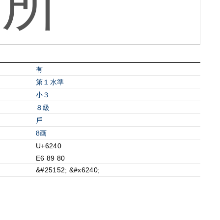
所
有
第１水準
小３
８級
⼾
8画
U+6240
E6 89 80
&#25152; &#x6240;