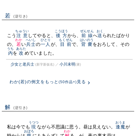
若
(逆引き)
ちゅうい
こうほう
ぜんせん
おく
こう
注意
してやると、
後方
から、
前線
へ
送
られたばかり
わか
へいし
ひとり
もくぜん
はいのう
の、
若
い
兵士
の
一人
が、
目前
で、
背嚢
をおろして、その
うち
あらた
内
を
改
めていました。
少女と老兵士
小川未明
(新字新仮名)
／
(著)
わか(若)の例文をもっと
見る
(50作品+)
解
(逆引き)
うつつ
おうま
私は今でも
現
ながら不思議に思う。昼は見えない。
逢魔
が
おぼろ
わか
時からは
朧
にもあらずして
解
る。が、夜の裏木戸は