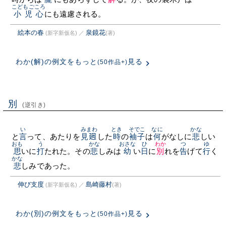
こどもごころ
小児心
にも遠慮される。
絵本の春
泉鏡花
(新字新仮名)
／
(著)
わか(解)の例文をもっと
見る
(50作品+)
別
(逆引き)
い
みまわ
とき
そでこ
なに
かな
と
言
って、あたりを
見𢌞
した
時
の
袖子
は
何
がなしに
悲
しい
おも
う
かな
おさな
ひ
わか
つ
ゆ
思
いに
打
たれた。その
悲
しみは
幼
い
日
に
別
れを
告
げて
行
く
かな
悲
しみであった。
伸び支度
島崎藤村
(新字新仮名)
／
(著)
わか(別)の例文をもっと
見る
(50作品+)