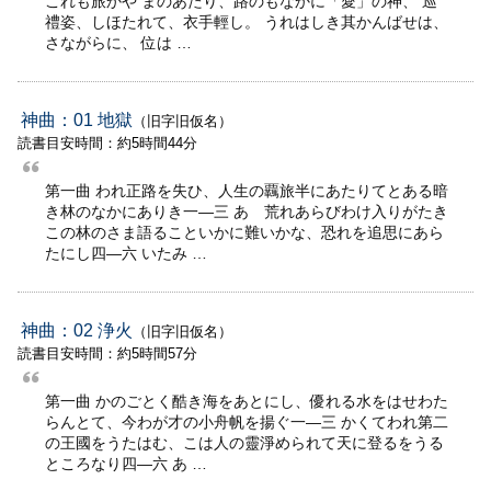
これも旅かや まのあたり、路のもなかに「愛」の神、 巡
禮姿、しほたれて、衣手輕し。 うれはしき其かんばせは、
さながらに、 位は …
神曲：01 地獄
（旧字旧仮名）
読書目安時間：約5時間44分
第一曲 われ正路を失ひ、人生の覊旅半にあたりてとある暗
き林のなかにありき一—三 あゝ荒れあらびわけ入りがたき
この林のさま語ることいかに難いかな、恐れを追思にあら
たにし四—六 いたみ …
神曲：02 浄火
（旧字旧仮名）
読書目安時間：約5時間57分
第一曲 かのごとく酷き海をあとにし、優れる水をはせわた
らんとて、今わが才の小舟帆を揚ぐ一—三 かくてわれ第二
の王國をうたはむ、こは人の靈淨められて天に登るをうる
ところなり四—六 あ …