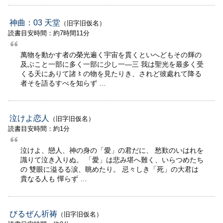
神曲：03 天堂
（旧字旧仮名）
読書目安時間：約7時間11分
萬物を動かす者の榮光遍く宇宙を貫くといへどもその輝の
及ぶこと一部に多く一部に少し一—三 我は聖光を最多く受
くる天にありて諸〻の物を見たりき、されど彼處れて降る
者そを語るすべを知らず …
泣けよ恋人
（旧字旧仮名）
読書目安時間：約1分
泣けよ、戀人、神の身の「愛」の君だに、 愁歎のいはれを
識りて泣き入りぬ。 「愛」は悲み堪へ難く、いらつめたち
の 雙眼に溢るる涙、眺めたり。 忌々しき「死」の大君は
貴なる人も 憚らず …
びるぜん祈祷
（旧字旧仮名）