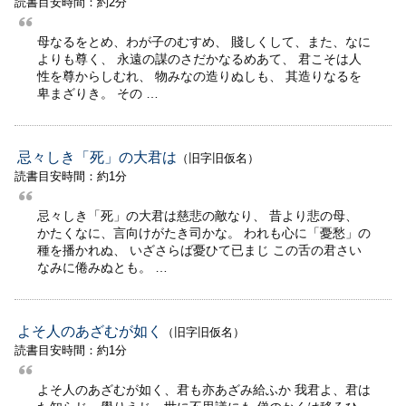
読書目安時間：約2分
母なるをとめ、わが子のむすめ、 賤しくして、また、なに
よりも尊く、 永遠の謀のさだかなるめあて、 君こそは人
性を尊からしむれ、 物みなの造りぬしも、 其造りなるを
卑まざりき。 その …
忌々しき「死」の大君は
（旧字旧仮名）
読書目安時間：約1分
忌々しき「死」の大君は慈悲の敵なり、 昔より悲の母、
かたくなに、言向けがたき司かな。 われも心に「憂愁」の
種を播かれぬ、 いざさらば憂ひて已まじ この舌の君さい
なみに倦みぬとも。 …
よそ人のあざむが如く
（旧字旧仮名）
読書目安時間：約1分
よそ人のあざむが如く、君も亦あざみ給ふか 我君よ、君は