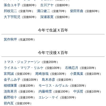
落合ユキ子
古川アヤ
（没後80年）
（没後80年）
邦枝完二
溝口健二
柴田宵曲
（没後70年）
（没後70年）
（没後60年）
大下宇陀児
深瀬基寛
（没後60年）
（没後60年）
今年で生誕Ｘ百年
箕作秋坪
（生誕200年）
今年で没後Ｘ百年
トマス・ジェファーソン
（没後200年）
ライネル・マリア・リルケ
石橋忍月
（没後100年）
（没後100年）
富岡誠
尾崎放哉
小栗風葉
（没後100年）
（没後100年）
（没後100年）
金子ふみ子
島木赤彦
（没後100年）
（没後100年）
穂積陳重
モーリス・ルヴェル
（没後100年）
（没後100年）
淡島寒月
内藤鳴雪
中浜哲
（没後100年）
（没後100年）
（没後100年）
藪野椋十
エレン・ケイ
（没後100年）
（没後100年）
箭内亙
（没後100年）