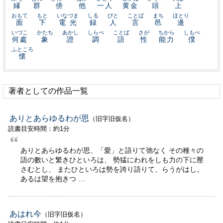
縁
群
傍
他
一人
黄金
頭
上
おもて
もと
いなづま
しる
びと
ことば
まち
ほとり
面
下
電光
録
人
言
邑
邊
いづこ
かたち
あかし
しらべ
ことば
さが
ちから
しもべ
何處
象
證
調
語
性
能力
僕
ふところ
懷
著者としての作品一覧
ありとあらゆるわが思
（旧字旧仮名）
読書目安時間：約1分
ありとあらゆるわが思、「愛」と語りて弛なく その種々の
語の數いと繁きひといろは、 勢猛にわれをしも力の下に壓
さむとし、 またひといろは勢を誇り語りて、らうがはし。
あるは望を抱きつ …
あはれ今
（旧字旧仮名）