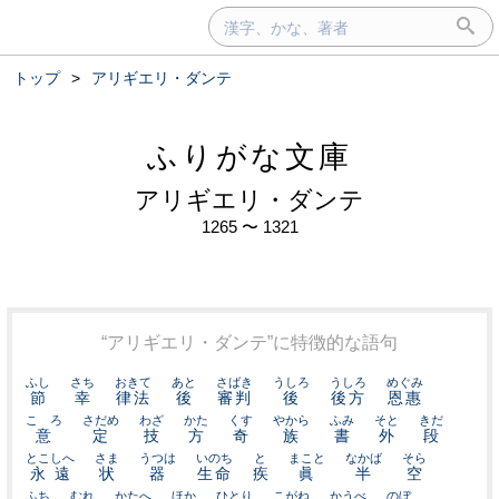
トップ
>
アリギエリ・ダンテ
ふりがな文庫
アリギエリ・ダンテ
1265 〜 1321
“アリギエリ・ダンテ”に特徴的な語句
ふし
さち
おきて
あと
さばき
うしろ
うしろ
めぐみ
節
幸
律法
後
審判
後
後方
恩惠
こゝろ
さだめ
わざ
かた
くす
やから
ふみ
そと
きだ
意
定
技
方
奇
族
書
外
段
とこしへ
さま
うつは
いのち
と
まこと
なかば
そら
永遠
状
器
生命
疾
眞
半
空
ふち
むれ
かたへ
ほか
ひとり
こがね
かうべ
のぼ