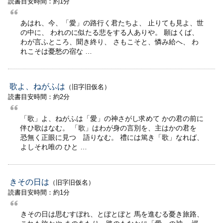
読書目安時間：約1分
あはれ、今、「愛」の路行く君たちよ、 止りても見よ、世
の中に、 われのに似たる悲をする人ありや。 願はくば、
わが言ふところ、聞き終り、 さもこそと、憐み給へ、 わ
れこそは憂愁の宿な …
歌よ、ねがふは
（旧字旧仮名）
読書目安時間：約2分
「歌」よ、ねがふは「愛」の神さがし求めて かの君の前に
伴ひ歌はなむ。 「歌」はわが身の言別を、主はかの君を
恐無く正眼に見つゝ語りなむ。 禮には篤き「歌」なれば、
よしそれ唯の ひと …
きその日は
（旧字旧仮名）
読書目安時間：約1分
きその日は思むすぼれ、とぼとぼと 馬を進むる憂き旅路、