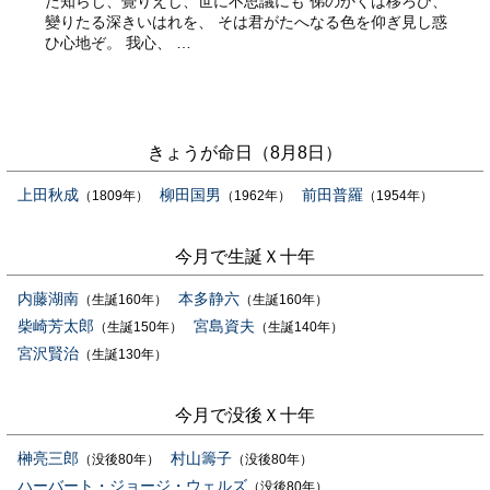
た知らじ、覺りえじ、世に不思議にも 俤のかくは移ろひ、
變りたる深きいはれを、 そは君がたへなる色を仰ぎ見し惑
ひ心地ぞ。 我心、 …
きょうが命日（8月8日）
上田秋成
柳田国男
前田普羅
（1809年）
（1962年）
（1954年）
今月で生誕Ｘ十年
内藤湖南
本多静六
（生誕160年）
（生誕160年）
柴崎芳太郎
宮島資夫
（生誕150年）
（生誕140年）
宮沢賢治
（生誕130年）
今月で没後Ｘ十年
榊亮三郎
村山籌子
（没後80年）
（没後80年）
ハーバート・ジョージ・ウェルズ
（没後80年）