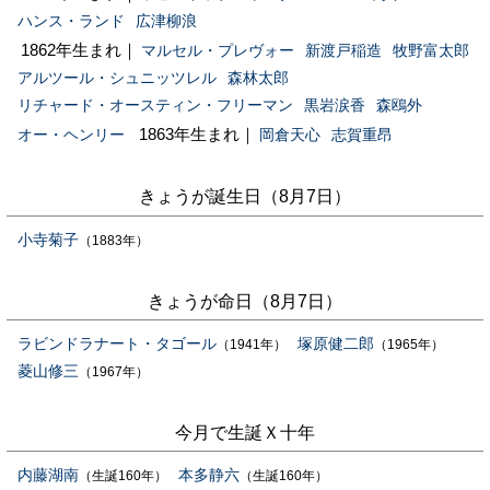
ハンス・ランド
広津柳浪
1862年生まれ｜
マルセル・プレヴォー
新渡戸稲造
牧野富太郎
アルツール・シュニッツレル
森林太郎
リチャード・オースティン・フリーマン
黒岩涙香
森鴎外
1863年生まれ｜
オー・ヘンリー
岡倉天心
志賀重昂
きょうが誕生日（8月7日）
小寺菊子
（1883年）
きょうが命日（8月7日）
ラビンドラナート・タゴール
塚原健二郎
（1941年）
（1965年）
菱山修三
（1967年）
今月で生誕Ｘ十年
内藤湖南
本多静六
（生誕160年）
（生誕160年）