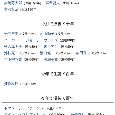
柴崎芳太郎
宮島資夫
（生誕150年）
（生誕140年）
宮沢賢治
（生誕130年）
今月で没後Ｘ十年
榊亮三郎
村山籌子
（没後80年）
（没後80年）
ハーバート・ジョージ・ウェルズ
（没後80年）
落合ユキ子
古川アヤ
（没後80年）
（没後80年）
邦枝完二
溝口健二
柴田宵曲
（没後70年）
（没後70年）
（没後60年）
大下宇陀児
深瀬基寛
（没後60年）
（没後60年）
今年で生誕Ｘ百年
箕作秋坪
（生誕200年）
今年で没後Ｘ百年
トマス・ジェファーソン
（没後200年）
ライネル・マリア・リルケ
石橋忍月
（没後100年）
（没後100年）