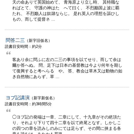
天の命ありて英国始めて、 青海原より立し時、 其特職な
ればとて、 守護の神はたゝへて曰く、 不烈巓国よ波に覇
たれ、 不烈巓人は奴隷ならじ。 是れ英人の理想を謳ひし
もの、而して提督ネ …
問答二三
（新字旧仮名）
読書目安時間：約2分
客あり余に問ふに左の二三の事項を以てせり、而して余は
爾か答へぬ。 問、足下は日本の基督教は今より何年を期し
て復興すると考へらるゝや。 答、教会は草木又は動物の如
き自然物にあらず、草 …
ヨブ記講演
（新字新仮名）
読書目安時間：約3時間5分
◯ヨブ記の発端は一章、二章にして、十九章がその絶頂た
り、それより下りて四十二章を以て終尾となす。しかしこ
の四つの章を読みしのみにては足らず、その間に挟まる各
章を読むは、あたかも昇路 …