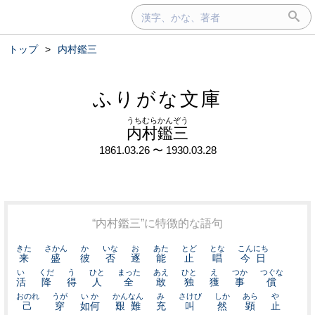
トップ
>
内村鑑三
ふりがな文庫
うちむらかんぞう
内村鑑三
1861.03.26 〜 1930.03.28
“内村鑑三”に特徴的な語句
きた
さかん
か
いな
お
あた
とど
とな
こんにち
来
盛
彼
否
逐
能
止
唱
今日
い
くだ
う
ひと
まった
あえ
ひと
え
つか
つぐな
活
降
得
人
全
敢
独
獲
事
償
おのれ
うが
いか
かんなん
み
さけび
しか
あら
や
己
穿
如何
艱難
充
叫
然
顕
止