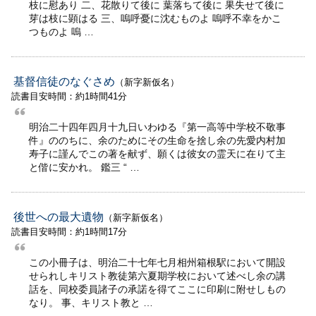
枝に慰あり 二、花散りて後に 葉落ちて後に 果失せて後に
芽は枝に顕はる 三、嗚呼憂に沈むものよ 嗚呼不幸をかこ
つものよ 嗚 …
基督信徒のなぐさめ
（新字新仮名）
読書目安時間：約1時間41分
明治二十四年四月十九日いわゆる『第一高等中学校不敬事
件』ののちに、余のためにその生命を捨し余の先愛内村加
寿子に謹んでこの著を献ず、願くは彼女の霊天に在りて主
と偕に安かれ。 鑑三 “ …
後世への最大遺物
（新字新仮名）
読書目安時間：約1時間17分
この小冊子は、明治二十七年七月相州箱根駅において開設
せられしキリスト教徒第六夏期学校において述べし余の講
話を、同校委員諸子の承諾を得てここに印刷に附せしもの
なり。 事、キリスト教と …