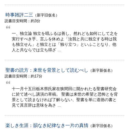
時事雑評二三
（新字旧仮名）
読書目安時間：約3分
一、独立論 独立を唱ふるは善し、然れども如何にして之を
実行すべき乎、言ふを休めよ「汝我と共に独立する時は我
も独立せん」と独立とは「独り立つ」といふことなり、他
人と共ならでは立ち得ざ …
聖書の読方：来世を背景として読むべし
（新字新仮名）
読書目安時間：約17分
十一月十五日栃木県氏家在狭間田に開かれたる聖書研究会
に於て述べし講演の草稿。 聖書は来世の希望と恐怖とを背
景として読まなければ了解らない、聖書を単に道徳の書と
見て其言辞は意味を為さ …
楽しき生涯：韻なき紀律なき一片の真情
（新字旧仮名）