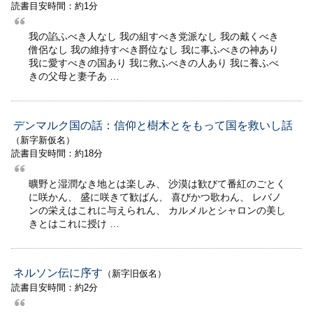
読書目安時間：約1分
我の諂ふべき人なし 我の組すべき党派なし 我の戴くべき
僧侶なし 我の維持すべき爵位なし 我に事ふべきの神あり
我に愛すべきの国あり 我に救ふべきの人あり 我に養ふべ
きの父母と妻子あ …
デンマルク国の話：信仰と樹木とをもって国を救いし話
（新字新仮名）
読書目安時間：約18分
曠野と湿潤なき地とは楽しみ、 沙漠は歓びて番紅のごとく
に咲かん、 盛に咲きて歓ばん、 喜びかつ歌わん、 レバノ
ンの栄えはこれに与えられん、 カルメルとシャロンの美し
きとはこれに授け …
ネルソン伝に序す
（新字旧仮名）
読書目安時間：約2分