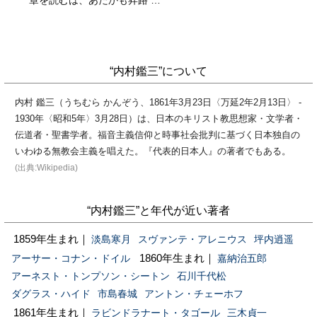
“内村鑑三”について
内村 鑑三（うちむら かんぞう、1861年3月23日〈万延2年2月13日〉 -
1930年〈昭和5年〉3月28日）は、日本のキリスト教思想家・文学者・
伝道者・聖書学者。福音主義信仰と時事社会批判に基づく日本独自の
いわゆる無教会主義を唱えた。『代表的日本人』の著者でもある。
(出典:Wikipedia)
“内村鑑三”と年代が近い著者
1859年生まれ｜
淡島寒月
スヴァンテ・アレニウス
坪内逍遥
1860年生まれ｜
アーサー・コナン・ドイル
嘉納治五郎
アーネスト・トンプソン・シートン
石川千代松
ダグラス・ハイド
市島春城
アントン・チェーホフ
1861年生まれ｜
ラビンドラナート・タゴール
三木貞一