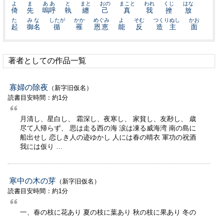
よ
ま
ああ
と
まと
おの
まこと
われ
くじ
はな
倚
先
嗚呼
執
纏
己
真
我
挫
放
た
みな
したが
かか
めぐみ
よ
そむ
つくりぬし
かお
起
御名
循
罹
恩恵
能
反
造主
面
著者としての作品一覧
寡婦の除夜
（新字旧仮名）
読書目安時間：約1分
月清し、星白し、 霜深し、夜寒し、 家貧し、友尠し、 歳
尽て人帰らず、 思は走る西の海 涙は凍る威海湾 南の島に
船出せし 恋しき人の迹ゆかし 人には春の晴衣 軍功の祝酒
我には仮り …
寒中の木の芽
（新字旧仮名）
読書目安時間：約1分
一、春の枝に花あり 夏の枝に葉あり 秋の枝に果あり 冬の