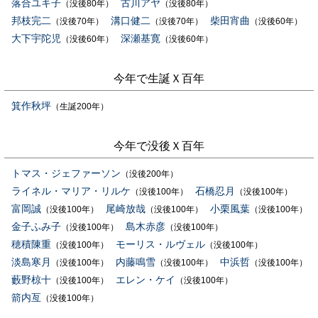
落合ユキ子
古川アヤ
（没後80年）
（没後80年）
邦枝完二
溝口健二
柴田宵曲
（没後70年）
（没後70年）
（没後60年）
大下宇陀児
深瀬基寛
（没後60年）
（没後60年）
今年で生誕Ｘ百年
箕作秋坪
（生誕200年）
今年で没後Ｘ百年
トマス・ジェファーソン
（没後200年）
ライネル・マリア・リルケ
石橋忍月
（没後100年）
（没後100年）
富岡誠
尾崎放哉
小栗風葉
（没後100年）
（没後100年）
（没後100年）
金子ふみ子
島木赤彦
（没後100年）
（没後100年）
穂積陳重
モーリス・ルヴェル
（没後100年）
（没後100年）
淡島寒月
内藤鳴雪
中浜哲
（没後100年）
（没後100年）
（没後100年）
藪野椋十
エレン・ケイ
（没後100年）
（没後100年）
箭内亙
（没後100年）