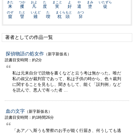
きた
つか
およ
た
まこと
よ
や
まみ
いたずら
来
攫
凡
度
実
好
遣
塗
徒
のぞ
たと
いえど
た
まくらもと
かつ
窺
譬
雖
喫
枕頭
舁
著者としての作品一覧
探偵物語の処女作
（新字新仮名）
読書目安時間：約2分
私は元来自分で読物を書くなどと云う考は無かった。唯だ
私の叔父が裁判官であって、私は子供の時から、色々裁判
に関することを見もし、聞きもして、能く「誤判例」など
を読んで、悪人で有った者 …
血の文字
（新字新仮名）
読書目安時間：約1時間26分
「あア／＼斯うも警察のお手が能く行届き、何うしても逃