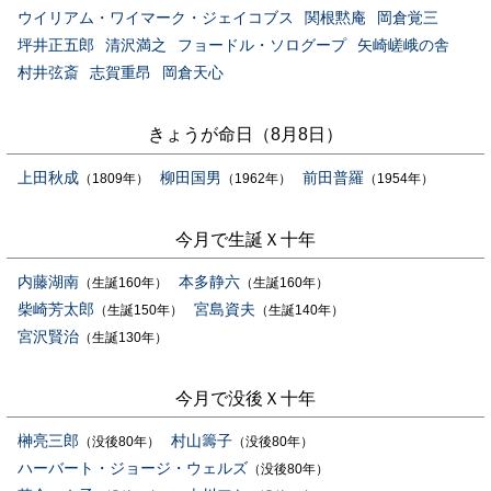
ウイリアム・ワイマーク・ジェイコブス
関根黙庵
岡倉覚三
坪井正五郎
清沢満之
フョードル・ソログープ
矢崎嵯峨の舎
村井弦斎
志賀重昂
岡倉天心
きょうが命日（8月8日）
上田秋成
柳田国男
前田普羅
（1809年）
（1962年）
（1954年）
今月で生誕Ｘ十年
内藤湖南
本多静六
（生誕160年）
（生誕160年）
柴崎芳太郎
宮島資夫
（生誕150年）
（生誕140年）
宮沢賢治
（生誕130年）
今月で没後Ｘ十年
榊亮三郎
村山籌子
（没後80年）
（没後80年）
ハーバート・ジョージ・ウェルズ
（没後80年）