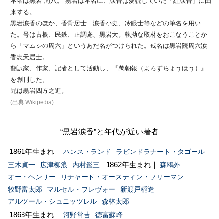
本名は黒岩 周六。 黒岩は本名に、涙香は愛読していた「紅涙香」に由
来する。
黒岩涙香のほか、香骨居士、涙香小史、冷眼士等などの筆名を用い
た。号は古概、民鉄、正調庵、黒岩大。執拗な取材をおこなうことか
ら「マムシの周六」というあだ名がつけられた。戒名は黒岩院周六涙
香忠天居士。
翻訳家、作家、記者として活動し、『萬朝報（よろずちょうほう）』
を創刊した。
兄は黒岩四方之進。
(出典:Wikipedia)
“黒岩涙香”と年代が近い著者
1861年生まれ｜
ハンス・ランド
ラビンドラナート・タゴール
1862年生まれ｜
三木貞一
広津柳浪
内村鑑三
森鴎外
オー・ヘンリー
リチャード・オースティン・フリーマン
牧野富太郎
マルセル・プレヴォー
新渡戸稲造
アルツール・シュニッツレル
森林太郎
1863年生まれ｜
河野常吉
徳富蘇峰