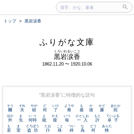
トップ
>
黒岩涙香
ふりがな文庫
くろいわるいこう
黒岩涙香
1862.11.20 〜 1920.10.06
“黒岩涙香”に特徴的な語句
そう
それ
やが
ど
いけ
ようや
も
か
かど
あたか
爾
夫
頓
何
了
漸
最
彼
廉
宛
ほか
ま
いつ
よ
かえ
いつ
ひとしお
もと
ていぶる
外
先
何時
能
復
毎
一入
許
卓子
も
ま
どろぼう
たお
こと
つい
な
どう
あらた
若
室
盗坊
仆
殊
終
為
何
検