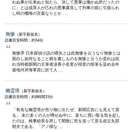
れぬ事が出来ぬと知たら、決して悪事は働かぬ所だッたの
に」とは或罪人が己れの悪事露見して判事の前に引据られ
し時の懺悔の言葉なりとか …
無惨
（新字新仮名）
読書目安時間：約54分
無惨序 日本探偵小説の嚆矢とは此無惨を云うなり無惨とは
面白し如何なること柄を書しものを無惨と云うか是れは此
れ当時都新聞の主筆者涙香小史君が得意の怪筆を染め去年
築地河岸海軍原に於て人 …
幽霊塔
（新字新仮名）
読書目安時間：約8時間33分
「有名な幽霊塔が売り物に出たぜ、新聞広告にも見えて居
る」 未だ多くの人が噂せぬ中に、直ちに買い取る気を起し
たのは、検事総長を辞して閑散に世を送って居る叔父丸部
朝夫である。「アノ様な …