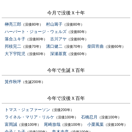
今月で没後Ｘ十年
榊亮三郎
村山籌子
（没後80年）
（没後80年）
ハーバート・ジョージ・ウェルズ
（没後80年）
落合ユキ子
古川アヤ
（没後80年）
（没後80年）
邦枝完二
溝口健二
柴田宵曲
（没後70年）
（没後70年）
（没後60年）
大下宇陀児
深瀬基寛
（没後60年）
（没後60年）
今年で生誕Ｘ百年
箕作秋坪
（生誕200年）
今年で没後Ｘ百年
トマス・ジェファーソン
（没後200年）
ライネル・マリア・リルケ
石橋忍月
（没後100年）
（没後100年）
富岡誠
尾崎放哉
小栗風葉
（没後100年）
（没後100年）
（没後100年）
金子ふみ子
島木赤彦