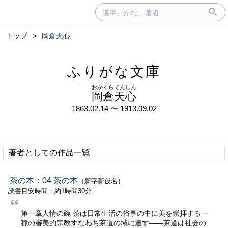
トップ
>
岡倉天心
ふりがな文庫
おかくらてんしん
岡倉天心
1863.02.14 〜 1913.09.02
著者としての作品一覧
茶の本：04 茶の本
（新字新仮名）
読書目安時間：約1時間30分
第一章人情の碗 茶は日常生活の俗事の中に美を崇拝する一
種の審美的宗教すなわち茶道の域に達す——茶道は社会の