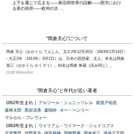
上下を通じて広まる——新旧両世界の誤解——西洋におけ
る茶の崇拝——欧州の古 …
“岡倉天心”について
岡倉 天心（おかくら てんしん、文久2年12月26日〈1863年2月14日〉
- 大正2年〈1913年〉9月2日）は、日本の思想家、文人。本名は岡倉
覚三（おかくら かくぞう）。幼名は岡倉 角蔵（読み同じ）。
(出典:Wikipedia)
“岡倉天心”と年代が近い著者
1862年生まれ｜
アルツール・シュニッツレル
新渡戸稲造
森林太郎
黒岩涙香
森鴎外
オー・ヘンリー
マルセル・プレヴォー
1863年生まれ｜
ウイリアム・ワイマーク・ジェイコブス
志賀重昂
河野常吉
徳富蘇峰
関根黙庵
岡倉覚三
坪井正五郎