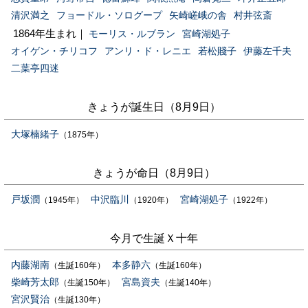
清沢満之
フョードル・ソログープ
矢崎嵯峨の舎
村井弦斎
1864年生まれ｜
モーリス・ルブラン
宮崎湖処子
オイゲン・チリコフ
アンリ・ド・レニエ
若松賤子
伊藤左千夫
二葉亭四迷
きょうが誕生日（8月9日）
大塚楠緒子
（1875年）
きょうが命日（8月9日）
戸坂潤
中沢臨川
宮崎湖処子
（1945年）
（1920年）
（1922年）
今月で生誕Ｘ十年
内藤湖南
本多静六
（生誕160年）
（生誕160年）
柴崎芳太郎
宮島資夫
（生誕150年）
（生誕140年）
宮沢賢治
（生誕130年）