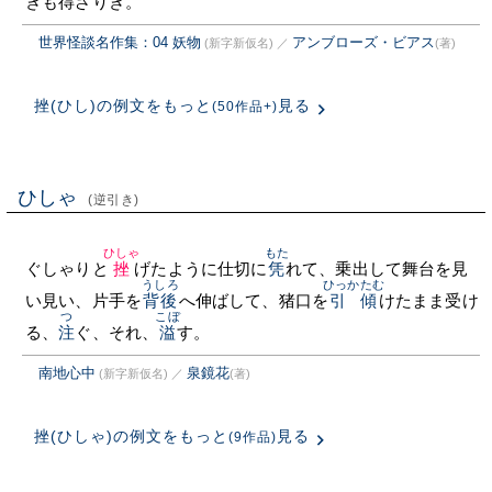
きも得ざりき。
世界怪談名作集：04 妖物
アンブローズ・ビアス
(新字新仮名)
／
(著)
挫(ひし)の例文をもっと
見る
(50作品+)
ひしゃ
(逆引き)
ひしゃ
もた
ぐしゃりと
挫
げたように仕切に
凭
れて、乗出して舞台を見
うしろ
ひっかたむ
い見い、片手を
背後
へ伸ばして、猪口を
引傾
けたまま受け
つ
こぼ
る、
注
ぐ、それ、
溢
す。
南地心中
泉鏡花
(新字新仮名)
／
(著)
挫(ひしゃ)の例文をもっと
見る
(9作品)