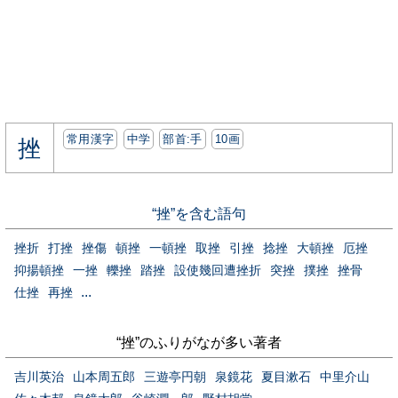
常用漢字
中学
部首:⼿
10画
挫
“挫”を含む語句
挫折
打挫
挫傷
頓挫
一頓挫
取挫
引挫
捻挫
大頓挫
厄挫
抑揚頓挫
一挫
轢挫
踏挫
設使幾回遭挫折
突挫
撲挫
挫骨
...
仕挫
再挫
“挫”のふりがなが多い著者
吉川英治
山本周五郎
三遊亭円朝
泉鏡花
夏目漱石
中里介山