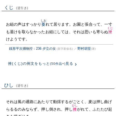
くじ
(逆引き)
しお
お組の声はすっかり
萎
れて居ります。お園と張合って、一寸
くじ
も退けを取らなかったお組にしては、それは思いも寄らぬ
挫
けようです。
銭形平次捕物控：236 夕立の女
野村胡堂
(新字新仮名)
／
(著)
挫(くじ)の例文をもっと
見る
(50作品+)
ひし
(逆引き)
それは風の通路にあたりて動揺するがごとく、麦は押し曲げ
ひし
らるるのみならず、押し倒され、押し
挫
がれて、ふたたび起