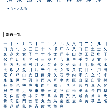
▼もっとみる
部首一覧
一
丨
丶
丿
乙
亅
二
亠
人
儿
入
八
冂
冖
冫
几
凵
刀
力
勹
匕
匚
匸
十
卜
卩
厂
厶
又
口
囗
土
士
夂
夊
夕
大
女
子
宀
寸
小
尢
尸
屮
山
巛
工
己
巾
干
幺
广
廴
廾
弋
弓
彐
彡
彳
心
戈
戸
手
支
攴
文
斗
斤
方
无
日
曰
月
木
欠
止
歹
殳
毋
比
毛
氏
气
水
火
爪
父
爻
爿
片
牙
牛
犬
玄
玉
瓜
瓦
甘
生
用
田
疋
疒
癶
白
皮
皿
目
矛
矢
石
示
禸
禾
穴
立
竹
米
糸
缶
网
羊
羽
老
而
耒
耳
聿
肉
臣
自
至
臼
舌
舛
舟
艮
色
艸
虍
虫
血
行
衣
襾
見
角
言
谷
豆
豕
豸
貝
赤
走
足
身
車
辛
辰
辵
邑
酉
釆
里
金
長
門
阜
隶
隹
雨
青
非
面
革
韋
韭
音
頁
風
飛
食
首
香
馬
骨
高
髟
鬥
鬯
鬲
鬼
魚
鳥
鹵
鹿
麦
麻
黄
黍
黒
黹
黽
鼎
鼓
鼠
鼻
斉
歯
竜
亀
龠