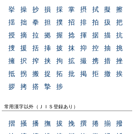
挙
操
抄
損
採
掌
摂
拭
擬
擦
揺
拙
拳
担
撲
招
排
拍
扱
把
授
摘
拉
拠
握
捻
揮
据
描
抗
捜
援
括
挿
披
抹
抑
控
抽
挑
擁
択
搾
挟
拘
拡
撮
携
措
挫
抵
拐
搬
捉
拓
批
掲
拒
撤
挨
拶
拷
搭
摯
捗
常用漢字以外（ＪＩＳ登録あり）
摺
掻
播
撫
拔
挽
撰
捲
揃
撥