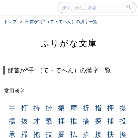
トップ
>
部首が“⼿”（て・てへん）の漢字一覧
ふりがな文庫
部首が“⼿”（て・てへん）の漢字一覧
常用漢字
手
打
持
掛
振
摩
折
指
押
提
揚
抜
才
撃
拝
推
捨
探
捕
投
承
掃
抱
技
掘
払
拾
接
扶
換