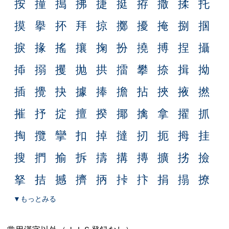
按
撞
搗
拂
捷
挺
拵
撒
揉
托
摸
擧
抔
拜
掠
擲
擾
掩
捌
掴
捩
掾
搖
攘
掬
扮
撓
搏
捏
攝
揷
搦
攫
抛
拱
擂
攀
捺
揖
拗
插
攪
抉
據
捧
擔
拈
挾
掖
撚
摧
抒
掟
擅
揆
揶
擒
拿
擢
抓
掏
攬
攣
扣
掉
撻
扨
扼
拇
挂
搜
捫
揄
拆
擣
搆
摶
擴
挘
撿
拏
拮
撼
擠
抦
挊
抃
捐
搨
撩
▼もっとみる