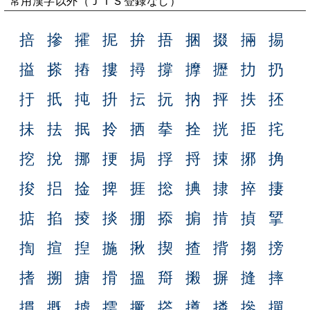
常用漢字以外（ＪＩＳ登録なし）
掊
摻
攉
抳
拚
捂
捆
掇
掚
掦
搤
搽
摏
摟
撏
撐
擵
攊
扐
扔
扜
扺
扽
抍
抎
抏
抐
抨
抶
抷
抺
抾
抿
拎
拪
拲
拴
挄
挋
挓
挖
挩
挪
挭
挶
捊
捋
捒
捓
捔
捘
捛
捦
捭
捱
捴
捵
捸
捽
捿
掂
掐
掕
掞
掤
掭
掮
掯
揁
揅
揈
揎
揑
揓
揪
揳
揸
揹
搊
搒
搘
搠
搪
搰
搵
搿
摋
摒
摓
摔
摜
摡
摣
摴
撅
撘
撙
撛
撡
撣