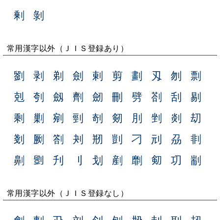
剰
剝
常用漢字以外（ＪＩＳ登録あり）
劉
剥
剃
劍
剌
剪
劃
刄
刎
剽
剋
刳
劔
劑
劒
刪
劈
剳
刮
剔
剩
剿
剜
剄
剞
剱
刖
剉
剡
刧
剗
劂
劄
刔
剏
剴
刁
刓
刕
剕
劓
𠠇
刋
刂
划
剷
劘
𠝏
㓛
剬
常用漢字以外（ＪＩＳ登録なし）