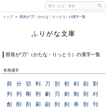
トップ
>
部首が“⼑”（かたな・りっとう）の漢字一覧
ふりがな文庫
部首が“⼑”（かたな・りっとう）の漢字一覧
常用漢字
前
分
切
利
刀
別
初
剣
刻
割
判
列
剛
刑
劇
刃
刺
制
則
刈
創
削
剤
刷
副
到
刹
券
剖
刊