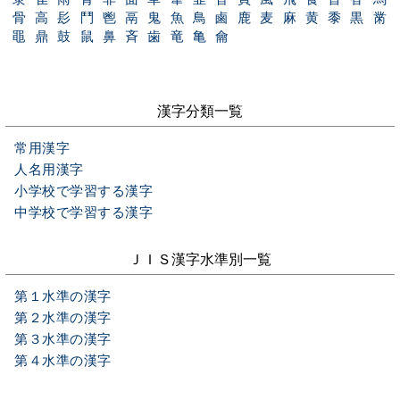
骨
高
髟
鬥
鬯
鬲
鬼
魚
鳥
鹵
鹿
麦
麻
黄
黍
黒
黹
黽
鼎
鼓
鼠
鼻
斉
歯
竜
亀
龠
漢字分類一覧
常用漢字
人名用漢字
小学校で学習する漢字
中学校で学習する漢字
ＪＩＳ漢字水準別一覧
第１水準の漢字
第２水準の漢字
第３水準の漢字
第４水準の漢字