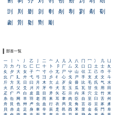
劊
剚
刅
刘
刢
刨
刱
刲
刵
刼
剅
剘
剟
剠
剦
剮
剸
剹
劀
劅
劌
劕
劖
劗
劚
部首一覧
一
丨
丶
丿
乙
亅
二
亠
人
儿
入
八
冂
冖
冫
几
凵
刀
力
勹
匕
匚
匸
十
卜
卩
厂
厶
又
口
囗
土
士
夂
夊
夕
大
女
子
宀
寸
小
尢
尸
屮
山
巛
工
己
巾
干
幺
广
廴
廾
弋
弓
彐
彡
彳
心
戈
戸
手
支
攴
文
斗
斤
方
无
日
曰
月
木
欠
止
歹
殳
毋
比
毛
氏
气
水
火
爪
父
爻
爿
片
牙
牛
犬
玄
玉
瓜
瓦
甘
生
用
田
疋
疒
癶
白
皮
皿
目
矛
矢
石
示
禸
禾
穴
立
竹
米
糸
缶
网
羊
羽
老
而
耒
耳
聿
肉
臣
自
至
臼
舌
舛
舟
艮
色
艸
虍
虫
血
行
衣
襾
見
角
言
谷
豆
豕
豸
貝
赤
走
足
身
車
辛
辰
辵
邑
酉
釆
里
金
長
門
阜
隶
隹
雨
青
非
面
革
韋
韭
音
頁
風
飛
食
首
香
馬