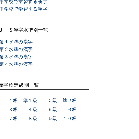
小学校で学習する漢字
中学校で学習する漢字
ＪＩＳ漢字水準別一覧
第１水準の漢字
第２水準の漢字
第３水準の漢字
第４水準の漢字
漢字検定級別一覧
１級
準１級
２級
準２級
３級
４級
５級
６級
７級
８級
９級
１０級