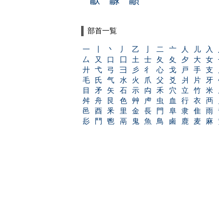
部首一覧
一
丨
丶
丿
乙
亅
二
亠
人
儿
入
厶
又
口
囗
土
士
夂
夊
夕
大
女
廾
弋
弓
彐
彡
彳
心
戈
戸
手
支
毛
氏
气
水
火
爪
父
爻
爿
片
牙
目
矛
矢
石
示
禸
禾
穴
立
竹
米
舛
舟
艮
色
艸
虍
虫
血
行
衣
襾
邑
酉
釆
里
金
長
門
阜
隶
隹
雨
髟
鬥
鬯
鬲
鬼
魚
鳥
鹵
鹿
麦
麻