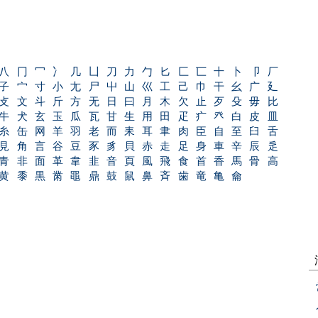
八
冂
冖
冫
几
凵
刀
力
勹
匕
匚
匸
十
卜
卩
厂
子
宀
寸
小
尢
尸
屮
山
巛
工
己
巾
干
幺
广
廴
攴
文
斗
斤
方
无
日
曰
月
木
欠
止
歹
殳
毋
比
牛
犬
玄
玉
瓜
瓦
甘
生
用
田
疋
疒
癶
白
皮
皿
糸
缶
网
羊
羽
老
而
耒
耳
聿
肉
臣
自
至
臼
舌
見
角
言
谷
豆
豕
豸
貝
赤
走
足
身
車
辛
辰
辵
青
非
面
革
韋
韭
音
頁
風
飛
食
首
香
馬
骨
高
黄
黍
黒
黹
黽
鼎
鼓
鼠
鼻
斉
歯
竜
亀
龠