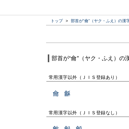
トップ
>
部首が“⿕”（ヤク・ふえ）の漢
部首が“⿕”（ヤク・ふえ）の
常用漢字以外（ＪＩＳ登録あり）
龠
龢
常用漢字以外（ＪＩＳ登録なし）
龡
龣
龥