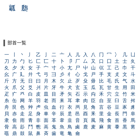
瓤
瓟
部首一覧
一
丨
丶
丿
乙
亅
二
亠
人
儿
入
八
冂
冖
冫
几
凵
刀
力
勹
匕
匚
匸
十
卜
卩
厂
厶
又
口
囗
土
士
夂
夊
夕
大
女
子
宀
寸
小
尢
尸
屮
山
巛
工
己
巾
干
幺
广
廴
廾
弋
弓
彐
彡
彳
心
戈
戸
手
支
攴
文
斗
斤
方
无
日
曰
月
木
欠
止
歹
殳
毋
比
毛
氏
气
水
火
爪
父
爻
爿
片
牙
牛
犬
玄
玉
瓜
瓦
甘
生
用
田
疋
疒
癶
白
皮
皿
目
矛
矢
石
示
禸
禾
穴
立
竹
米
糸
缶
网
羊
羽
老
而
耒
耳
聿
肉
臣
自
至
臼
舌
舛
舟
艮
色
艸
虍
虫
血
行
衣
襾
見
角
言
谷
豆
豕
豸
貝
赤
走
足
身
車
辛
辰
辵
邑
酉
釆
里
金
長
門
阜
隶
隹
雨
青
非
面
革
韋
韭
音
頁
風
飛
食
首
香
馬
骨
高
髟
鬥
鬯
鬲
鬼
魚
鳥
鹵
鹿
麦
麻
黄
黍
黒
黹
黽
鼎
鼓
鼠
鼻
斉
歯
竜
亀
龠