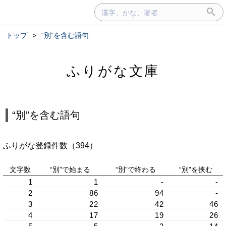
トップ
>
“別”を含む語句
ふりがな文庫
“別”を含む語句
ふりがな登録件数（394）
文字数
“別”で始まる
“別”で終わる
“別”を挟む
1
1
-
-
2
86
94
-
3
22
42
46
4
17
19
26