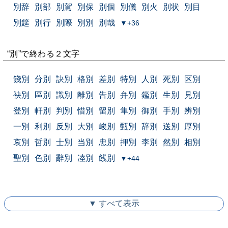
別辞
別部
別駕
別保
別個
別儀
別火
別状
別目
別筵
別行
別際
別別
別哉
▼+36
“別”で終わる２文字
餞別
分別
訣別
格別
差別
特別
人別
死別
区別
袂別
區別
識別
離別
告別
弁別
鑑別
生別
見別
登別
軒別
判別
惜別
留別
隼別
御別
手別
辨別
一別
利別
反別
大別
峻別
甄別
辞別
送別
厚別
哀別
哲別
士別
当別
忠別
押別
李別
然別
相別
聖別
色別
辭別
㓐別
䬻別
▼+44
▼ すべて表示