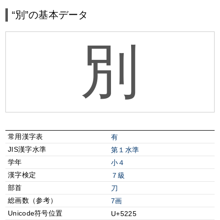
“別”の基本データ
別
常用漢字表
有
JIS漢字水準
第１水準
学年
小４
漢字検定
７級
部首
⼑
総画数（参考）
7画
Unicode符号位置
U+5225