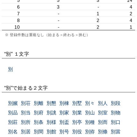
5
5
3
14
6
3
-
4
7
-
1
2
8
-
2
4
10
-
2
1
※ 登録件数は重複なし（始まる＞終わる＞挟む）
“別” １文字
別
“別”で始まる２文字
別嬪
別荘
別離
別懇
別棟
別墅
別々
別人
別段
別品
別当
別府
別誂
別家
別業
別山
別室
別物
別莊
別所
別条
別様
別盃
別亭
別種
別而
別口
別名
別居
別間
別館
別号
別役
別拵
別條
別當