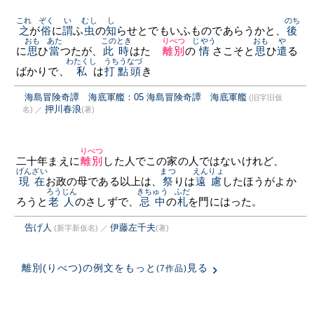
これ
ぞく
い
むし
し
のち
之
が
俗
に
謂
ふ
虫
の
知
らせとでもいふものであらうかと、
後
おも
あた
このとき
りべつ
じやう
おも
や
に
思
ひ
當
つたが、
此時
はたゞ
離別
の
情
さこそと
思
ひ
遣
る
わたくし
うちうなづ
ばかりで、
私
は
打點頭
き
海島冒険奇譚 海底軍艦：05 海島冒険奇譚 海底軍艦
(旧字旧仮
押川春浪
名)
／
(著)
りべつ
二十年まえに
離別
した人でこの家の人ではないけれど、
げんざい
まつ
えんりょ
現在
お政の母である以上は、
祭
りは
遠慮
したほうがよか
ろうじん
きちゅう
ふだ
ろうと
老人
のさしずで、
忌中
の
札
を門にはった。
告げ人
伊藤左千夫
(新字新仮名)
／
(著)
離別(りべつ)の例文をもっと
見る
(7作品)