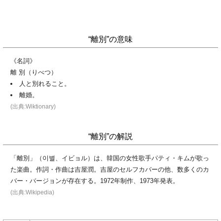
“離別”の意味
《名詞》
離 別（りべつ）
人と別れること。
離婚。
(出典:Wiktionary)
“離別”の解説
「離別」（이별、イビョル）は、韓国の女性歌手パティ・キムが歌っ
た楽曲。作詞・作曲は吉屋潤。吉屋のセルフカバーの他、数多くのカ
バー・バージョンが存在する。1972年制作、1973年発表。
(出典:Wikipedia)