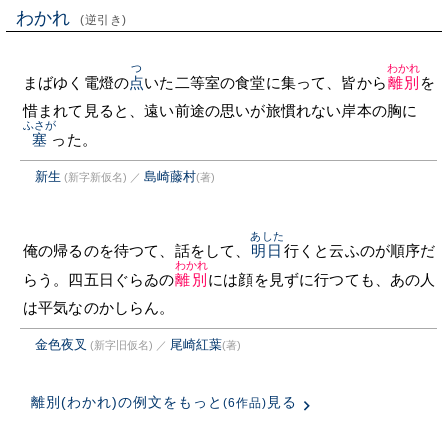
わかれ
(逆引き)
つ
わかれ
まばゆく電燈の
点
いた二等室の食堂に集って、皆から
離別
を
惜まれて見ると、遠い前途の思いが旅慣れない岸本の胸に
ふさが
塞
った。
新生
島崎藤村
(新字新仮名)
／
(著)
あした
俺の帰るのを待つて、話をして、
明日
行くと云ふのが順序だ
わかれ
らう。四五日ぐらゐの
離別
には顔を見ずに行つても、あの人
は平気なのかしらん。
金色夜叉
尾崎紅葉
(新字旧仮名)
／
(著)
離別(わかれ)の例文をもっと
見る
(6作品)