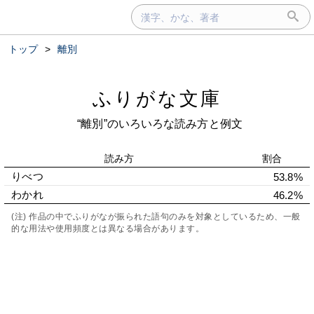
トップ
>
離別
ふりがな文庫
“離別”のいろいろな読み方と例文
読み方
割合
りべつ
53.8%
わかれ
46.2%
(注) 作品の中でふりがなが振られた語句のみを対象としているため、一般
的な用法や使用頻度とは異なる場合があります。