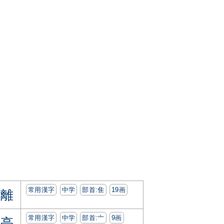
常用漢字
中学
部首:⾫
19画
離
常用漢字
中学
部首:⼇
9画
亭