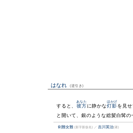
はなれ
(逆引き)
あなた
ほかげ
すると、
彼方
に静かな
灯影
を見せ
と開いて、銀のような総髪白髯の
剣難女難
吉川英治
(新字新仮名)
／
(著)