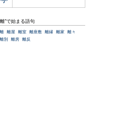
“離”で始まる語句
離
離屋
離室
離座敷
離縁
離家
離々
離別
離房
離反