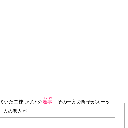
はなれ
ていた二棟つづきの
離亭
。その一方の障子がスーッ
一人の老人が