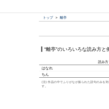
トップ
>
離亭
“離亭”のいろいろな読み方と
読み方
はなれ
ちん
(注) 作品の中でふりがなが振られた語句のみ
す。