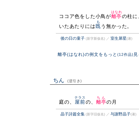
はなれ
ココア色をした小鳥が
離亭
の柱に
も
いたあたりには
既
う無かった。
後の日の童子
室生犀星
(新字新仮名)
／
(著)
離亭(はなれ)の例文をもっと
見
(12作品)
ちん
(逆引き)
テラス
ちん
庭の、
屋前
の、
離亭
の月
晶子詩篇全集
与謝野晶子
(新字旧仮名)
／
(著)