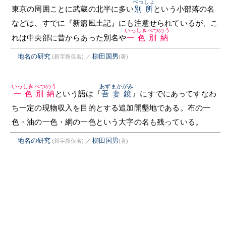
べっしょ
東京の周囲ことに武蔵の北半に多い
別所
という小部落の名
などは、すでに『新篇風土記』にも注意せられているが、こ
いっしきべつのう
れは中央部に昔からあった別名や
一色別納
地名の研究
柳田国男
(新字新仮名)
／
(著)
いっしきべつのう
あずまかがみ
一色別納
という語は『
吾妻鏡
』にすでにあってすなわ
ち一定の現物収入を目的とする追加開墾地である。布の一
色・油の一色・網の一色という大字の名も残っている。
地名の研究
柳田国男
(新字新仮名)
／
(著)