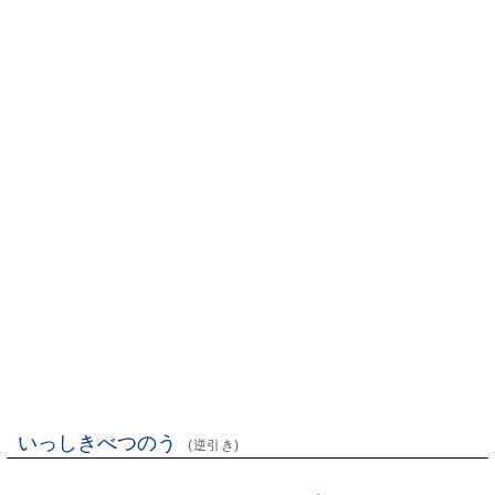
いっしきべつのう
(逆引き)