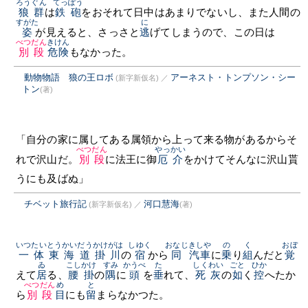
ろうぐん
てっぽう
狼群
は
鉄砲
をおそれて日中はあまりでないし、また人間の
すがた
に
姿
が見えると、さっさと
逃
げてしまうので、この日は
べつだん
きけん
別段
危険
もなかった。
動物物語 狼の王ロボ
アーネスト・トンプソン・シー
(新字新仮名)
／
トン
(著)
「自分の家に属してある属領から上って来る物があるからそ
べつだん
やっかい
れで沢山だ。
別段
に法王に御
厄介
をかけてそんなに沢山貰
うにも及ばぬ」
チベット旅行記
河口慧海
(新字新仮名)
／
(著)
いつたい
とうかいだう
かけがは
しゆく
おなじ
きしや
の
く
おぼ
一体
東海道
掛川
の
宿
から
同
汽車
に
乗
り
組
んだと
覚
ゐ
こしかけ
すみ
かうべ
た
しくわい
ごと
ひか
えて
居
る、
腰掛
の
隅
に
頭
を
垂
れて、
死灰
の
如
く
控
へたか
べつだん
め
と
ら
別段
目
にも
留
まらなかつた。