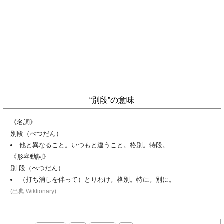
“別段”の意味
《名詞》
別段（べつだん）
他と異なること。いつもと違うこと。格別。特段。
《形容動詞》
別 段（べつだん）
（打ち消しを伴って）とりわけ。格別。特に。別に。
(出典:Wiktionary)