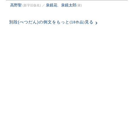
高野聖
泉鏡花
、
泉鏡太郎
(新字旧仮名)
／
(著)
別段(べつだん)の例文をもっと
見る
(18作品)