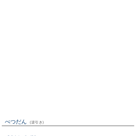
べつだん
(逆引き)