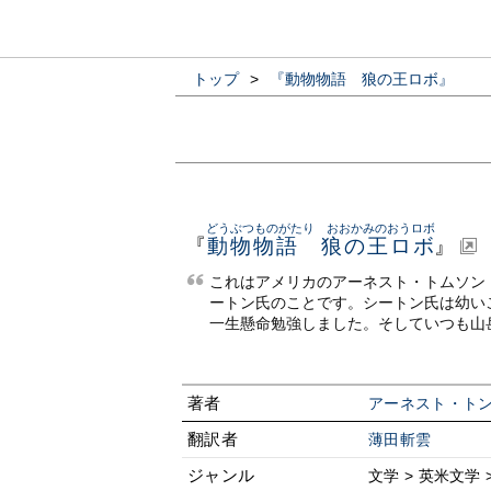
トップ
>
『動物物語 狼の王ロボ』
どうぶつものがたり おおかみのおうロボ
『
動物物語 狼の王ロボ
』
これはアメリカのアーネスト・トムソン
ートン氏のことです。シートン氏は幼い
一生懸命勉強しました。そしていつも山
著者
アーネスト・ト
翻訳者
薄田斬雲
ジャンル
文学 > 英米文学 