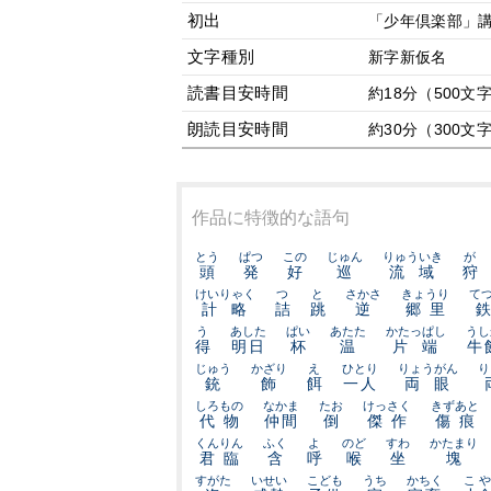
初出
「少年倶楽部」講
文字種別
新字新仮名
読書目安時間
約18分（500文
朗読目安時間
約30分（300文
作品に特徴的な語句
とう
ぱつ
この
じゅん
りゅういき
が
頭
発
好
巡
流域
狩
けいりゃく
つ
と
さかさ
きょうり
て
計略
詰
跳
逆
郷里
う
あした
ぱい
あたた
かたっぱし
うし
得
明日
杯
温
片端
牛
じゅう
かざり
え
ひとり
りょうがん
り
銃
飾
餌
一人
両眼
しろもの
なかま
たお
けっさく
きずあと
代物
仲間
倒
傑作
傷痕
くんりん
ふく
よ
のど
すわ
かたまり
君臨
含
呼
喉
坐
塊
すがた
いせい
こども
うち
かちく
こや