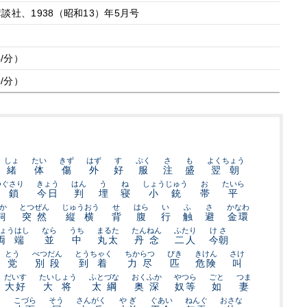
談社、1938（昭和13）年5月号
字/分）
字/分）
しょ
たい
きず
はず
す
ぷく
さ
も
よくちょう
緒
体
傷
外
好
服
注
盛
翌朝
つぐさり
きょう
はん
う
ね
しょうじゅう
お
たいら
鉄鎖
今日
判
埋
寝
小銃
帯
平
か
とつぜん
じゅうおう
せ
はら
い
ふ
さ
かなわ
飼
突然
縦横
背
腹
行
触
避
金環
ょうはし
なら
うち
まるた
たんねん
ふたり
けさ
両端
並
中
丸太
丹念
二人
今朝
とう
べつだん
とうちゃく
ちからつ
ぴき
きけん
さけ
党
別段
到着
力尽
匹
危険
叫
だいす
たいしょう
ふとづな
おくふか
やつら
ごと
つま
大好
大将
太綱
奥深
奴等
如
妻
こづら
そう
さんがく
やぎ
ぐあい
ねんぐ
おさな