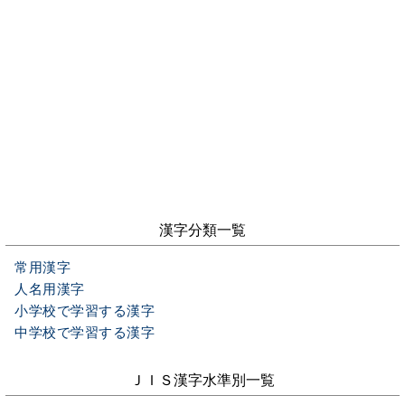
漢字分類一覧
常用漢字
人名用漢字
小学校で学習する漢字
中学校で学習する漢字
ＪＩＳ漢字水準別一覧