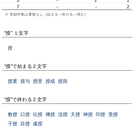
5
-
2
1
7
-
-
2
※ 登録件数は重複なし（始まる＞終わる＞挟む）
“授” １文字
授
“授”で始まる２文字
授業
授与
授受
授戒
授與
“授”で終わる２文字
教授
口授
伝授
傳授
沮授
天授
神授
印授
受授
子授
目授
遙授