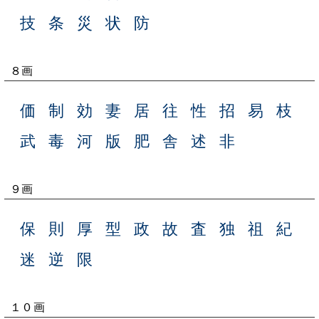
技
条
災
状
防
８画
価
制
効
妻
居
往
性
招
易
枝
武
毒
河
版
肥
舎
述
非
９画
保
則
厚
型
政
故
査
独
祖
紀
迷
逆
限
１０画