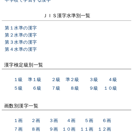
ＪＩＳ漢字水準別一覧
第１水準の漢字
第２水準の漢字
第３水準の漢字
第４水準の漢字
漢字検定級別一覧
１級
準１級
２級
準２級
３級
４級
５級
６級
７級
８級
９級
１０級
画数別漢字一覧
１画
２画
３画
４画
５画
６画
７画
８画
９画
１０画
１１画
１２画