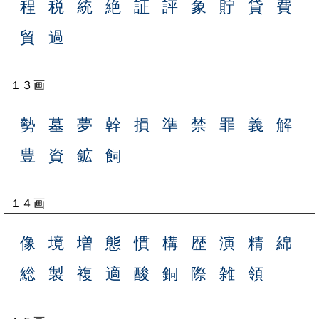
程
税
統
絶
証
評
象
貯
貸
費
貿
過
１３画
勢
墓
夢
幹
損
準
禁
罪
義
解
豊
資
鉱
飼
１４画
像
境
増
態
慣
構
歴
演
精
綿
総
製
複
適
酸
銅
際
雑
領