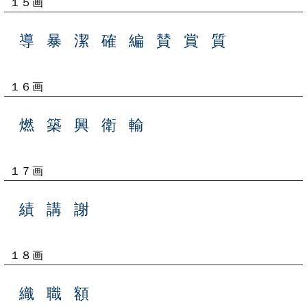
１５画
導
暴
潔
確
編
賛
賞
質
１６画
燃
築
興
衛
輸
１７画
績
講
謝
１８画
織
職
額