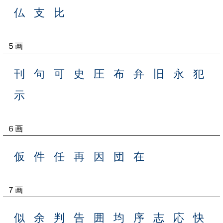
仏
支
比
５画
刊
句
可
史
圧
布
弁
旧
永
犯
示
６画
仮
件
任
再
因
団
在
７画
似
余
判
告
囲
均
序
志
応
快