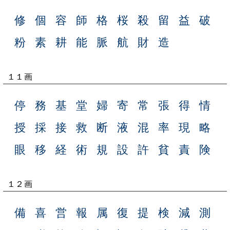
修
個
容
師
格
桜
殺
留
益
破
粉
素
耕
能
脈
航
財
造
１１画
停
務
基
堂
婦
寄
常
張
得
情
授
採
接
救
断
液
混
率
現
略
眼
移
経
術
規
設
許
貧
責
険
１２画
備
喜
営
報
属
復
提
検
減
測