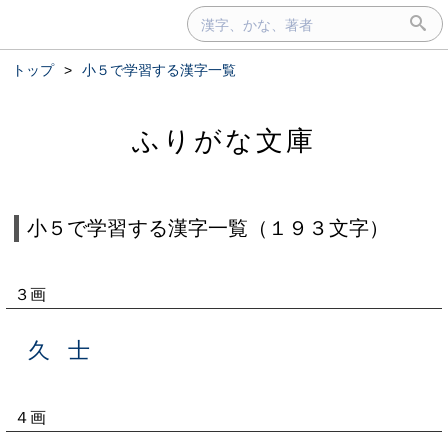
トップ
>
小５で学習する漢字一覧
ふりがな文庫
小５で学習する漢字一覧（１９３文字）
３画
久
士
４画