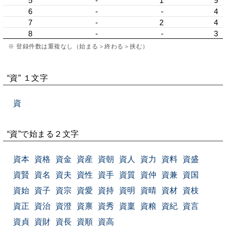
5
-
1
9
6
-
-
4
7
-
2
4
8
-
-
3
※ 登録件数は重複なし（始まる＞終わる＞挟む）
“資” １文字
資
“資”で始まる２文字
資本
資格
資金
資産
資朝
資人
資力
資料
資盛
資賢
資名
資夫
資性
資手
資質
資仲
資兼
資国
資始
資子
資宗
資愛
資持
資明
資晴
資材
資枝
資正
資治
資澄
資禀
資秀
資稟
資粮
資紀
資言
資貞
資財
資長
資順
資高