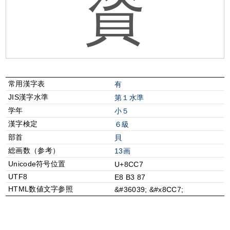
資
常用漢字表
有
JIS漢字水準
第１水準
学年
小５
漢字検定
６級
部首
⾙
総画数（参考）
13画
Unicode符号位置
U+8CC7
UTF8
E8 B3 87
HTML数値文字参照
&#36039; &#x8CC7;