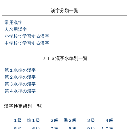
漢字分類一覧
常用漢字
人名用漢字
小学校で学習する漢字
中学校で学習する漢字
ＪＩＳ漢字水準別一覧
第１水準の漢字
第２水準の漢字
第３水準の漢字
第４水準の漢字
漢字検定級別一覧
１級
準１級
２級
準２級
３級
４級
５級
６級
７級
８級
９級
１０級