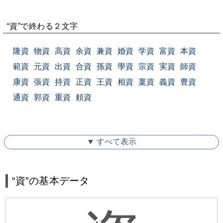
“資”で終わる２文字
隆資
物資
高資
余資
兼資
婚資
学資
富資
本資
範資
元資
出資
合資
孫資
學資
宗資
実資
師資
康資
張資
持資
正資
王資
相資
稟資
義資
豊資
通資
郭資
重資
頼資
▼ すべて表示
“資”の基本データ