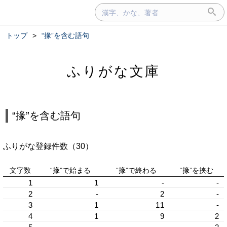
トップ
>
“掾”を含む語句
ふりがな文庫
“掾”を含む語句
ふりがな登録件数（30）
文字数
“掾”で始まる
“掾”で終わる
“掾”を挟む
1
1
-
-
2
-
2
-
3
1
11
-
4
1
9
2