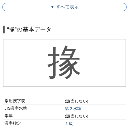
▼ すべて表示
“掾”の基本データ
掾
常用漢字表
(該当しない)
JIS漢字水準
第２水準
学年
(該当しない)
漢字検定
１級