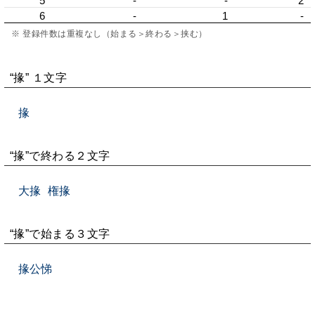
5
-
-
2
6
-
1
-
※ 登録件数は重複なし（始まる＞終わる＞挟む）
“掾” １文字
掾
“掾”で終わる２文字
大掾
権掾
“掾”で始まる３文字
掾公悌