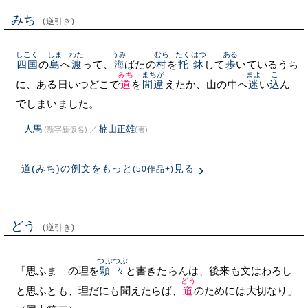
みち
(逆引き)
しこく
しま
わた
うみ
むら
たくはつ
ある
四国
の
島
へ
渡
って、
海
ばたの
村
を
托鉢
して
歩
いているうち
みち
まちが
まよ
こ
に、ある日いつどこで
道
を
間違
えたか、山の中へ
迷
い
込
ん
でしまいました。
人馬
楠山正雄
(新字新仮名)
／
(著)
道(みち)の例文をもっと
見る
(50作品+)
どう
(逆引き)
つぶつぶ
「思ふまゝの理を
顆々
と書きたらんは、後来も文はわろし
どう
と思ふとも、理だにも聞えたらば、
道
のためには大切なり」