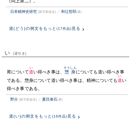
（同上第二）。
日本精神史研究
和辻哲郎
(新字新仮名)
／
(著)
道(どう)の例文をもっと
見る
(17作品)
い
(逆引き)
い
そうしん
胃について
道
い得べき事は、
惣身
についても道い得べき事
い
である。惣身について道い得べき事は、精神についても
道
い
得べき事である。
野分
夏目漱石
(新字新仮名)
／
(著)
道(い)の例文をもっと
見る
(16作品)