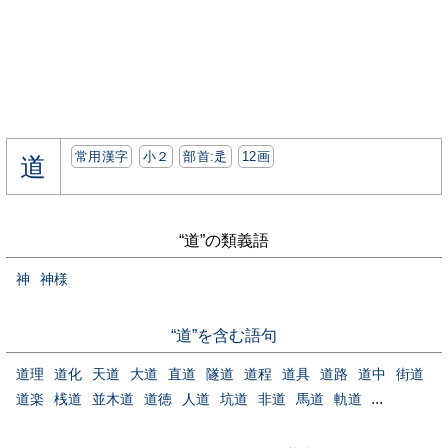
常用漢字
小２
部首:⾡
12画
道
“道”の類義語
神
神様
“道”を含む語句
道理
道化
天道
大道
直道
隧道
道程
道具
道路
道中
街道
...
道楽
桟道
並木道
道徳
人道
坑道
非道
馬道
軌道