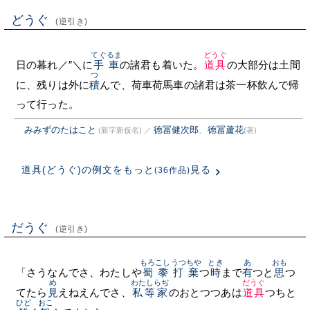
どうぐ
(逆引き)
てぐるま
どうぐ
日の暮れ／″＼に
手車
の諸君も着いた。
道具
の大部分は土間
つ
に、残りは外に
積
んで、荷車荷馬車の諸君は茶一杯飲んで帰
って行った。
みみずのたはこと
徳冨健次郎
、
徳冨蘆花
(新字新仮名)
／
(著)
道具(どうぐ)の例文をもっと
見る
(36作品)
だうぐ
(逆引き)
もろこし
うつちや
とき
あ
おも
「さうなんでさ、わたしや
蜀黍
打棄
つ
時
まで
有
つと
思
つ
め
わたしらぢ
だうぐ
てたら
見
えねえんでさ、
私等家
のおとつつあは
道具
つちと
ひど
おこ