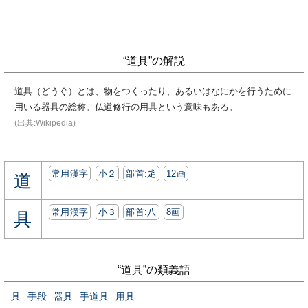
“道具”の解説
道具（どうぐ）とは、物をつくったり、あるいはなにかを行うために
用いる器具の総称。仏
道
修行の用
具
という意味もある。
(出典:Wikipedia)
常用漢字
小２
部首:⾡
12画
道
常用漢字
小３
部首:⼋
8画
具
“道具”の類義語
具
手段
器具
手道具
用具