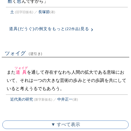
酷
く
怒
んですから」
土
長塚節
(旧字旧仮名)
／
(著)
道具(だうぐ)の例文をもっと
見る
(22作品)
ツォイグ
(逆引き)
ツォイグ
また
道具
を通して存在すなわち人間の拡大である意味にお
いて、それは一つの大きな芸術の歩みとその歩調を共にして
いると考えうるでもあろう。
近代美の研究
中井正一
(新字新仮名)
／
(著)
▼ すべて表示