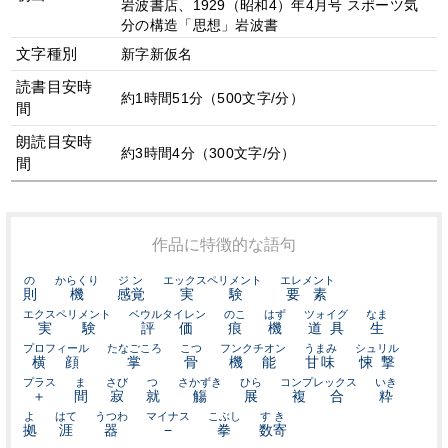
岩波書店、1929（昭和4）年4月号 スポーツ気
分の構造「思想」岩波書
文字種別
新字新仮名
読書目安時
約1時間51分（500文字/分）
間
朗読目安時
約3時間4分（300文字/分）
間
作品に特徴的な語句
の
からくり
ジン
エックスペリメント
エレメント
則
機
感覚
実験
要素
エクスペリメント
ベウルタイレン
のこ
はず
ツォイグ
なま
実験
評価
痕
機
道具
生
プロフィール
たなごころ
こつ
フンクチオン
うまみ
シュリル
横顔
掌
骨
機能
甘味
悚撃
プラス
ま
さび
つ
さかずき
ひら
コンプレックス
いき
＋
間
寂
就
觴
展
複合
粋
よ
はて
うつわ
マイナス
こぶし
すき
拠
涯
器
−
拳
数寄