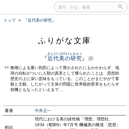
トップ
>
『近代美の研究』
ふりがな文庫
きんだいびのけんきゅう
『
近代美の研究
』
教権による重い刑罰によって脅かされたにもかかわらず、地
球の自転がついに人類の真実として獲られたことは、思想的
歴史の上に深い意味をもっている。このことがまたやがて客
観と主観、したがって主体の問題に世界観的変革をもたらす
契機ともなったといえるで …
著者
中井正一
現代における美の諸性格「理想」理想社、
1934（昭和9）年7月号 機械美の構造「思想」
初出