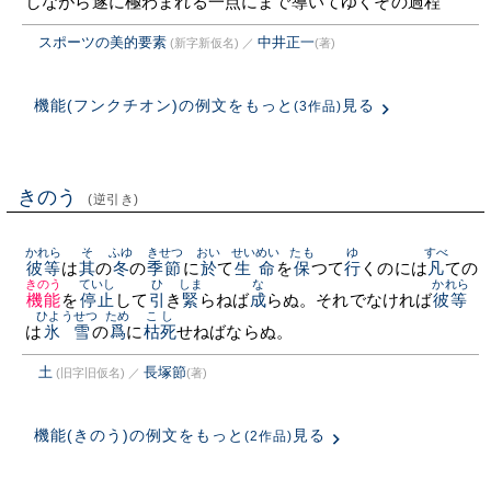
しながら遂に極わまれる一点にまで導いてゆくその過程
スポーツの美的要素
中井正一
(新字新仮名)
／
(著)
機能(フンクチオン)の例文をもっと
見る
(3作品)
きのう
(逆引き)
かれら
そ
ふゆ
きせつ
おい
せいめい
たも
ゆ
すべ
彼等
は
其
の
冬
の
季節
に
於
て
生命
を
保
つて
行
くのには
凡
ての
きのう
ていし
ひ
しま
な
かれら
機能
を
停止
して
引
き
緊
らねば
成
らぬ。それでなければ
彼等
ひようせつ
ため
こし
は
氷雪
の
爲
に
枯死
せねばならぬ。
土
長塚節
(旧字旧仮名)
／
(著)
機能(きのう)の例文をもっと
見る
(2作品)