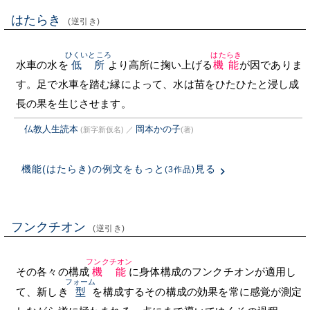
はたらき
(逆引き)
ひくいところ
はたらき
水車の水を
低所
より高所に掬い上げる
機能
が因でありま
す。足で水車を踏む縁によって、水は苗をひたひたと浸し成
長の果を生じさせます。
仏教人生読本
岡本かの子
(新字新仮名)
／
(著)
機能(はたらき)の例文をもっと
見る
(3作品)
フンクチオン
(逆引き)
フンクチオン
その各々の構成
機能
に身体構成のフンクチオンが適用し
フォーム
て、新しき
型
を構成するその構成の効果を常に感覚が測定