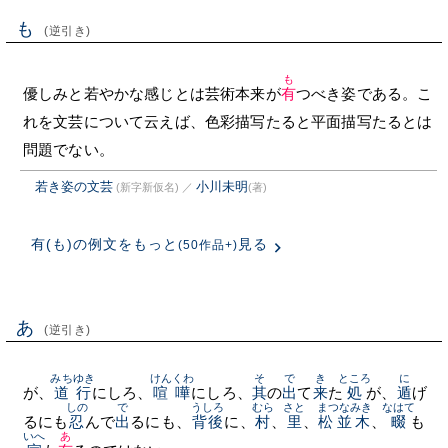
も
(逆引き)
も
優しみと若やかな感じとは芸術本来が
有
つべき姿である。こ
れを文芸について云えば、色彩描写たると平面描写たるとは
問題でない。
若き姿の文芸
小川未明
(新字新仮名)
／
(著)
有(も)の例文をもっと
見る
(50作品+)
あ
(逆引き)
みちゆき
けんくわ
そ
で
き
ところ
に
が、
道行
にしろ、
喧嘩
にしろ、
其
の
出
て
来
た
処
が、
遁
げ
しの
で
うしろ
むら
さと
まつなみき
なはて
るにも
忍
んで
出
るにも、
背後
に、
村
、
里
、
松並木
、
畷
も
いへ
あ