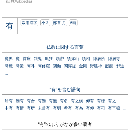
(出典:Wikipedia)
常用漢字
小３
部首:⽉
6画
有
仏教に関する言葉
魔界
魔
首座
餓鬼
風狂
顕密
須弥山
頂相
隠居所
隠居寺
降魔
降誕
阿吽
阿修羅
閼伽
閻浮提
金剛
野狐禅
醍醐
邪道
...
“有”を含む語句
所有
難有
有合
有難
有無
有名
有之候
仰有
有様
有之
...
中有
有情
有所
未曾有
有明
希有
有為
有仰
有司
有平糖
“有”のふりがなが多い著者