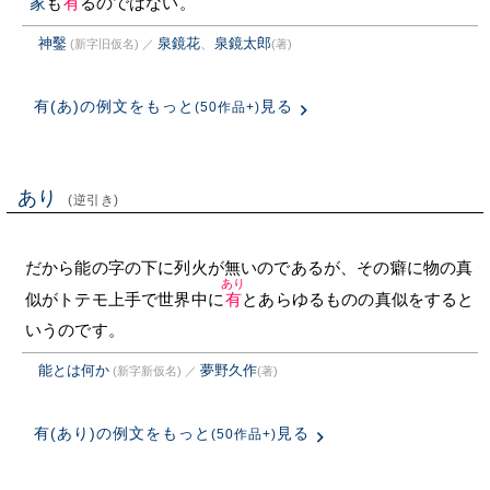
家
も
有
るのではない。
神鑿
泉鏡花
、
泉鏡太郎
(新字旧仮名)
／
(著)
有(あ)の例文をもっと
見る
(50作品+)
あり
(逆引き)
だから能の字の下に列火が無いのであるが、その癖に物の真
あり
似がトテモ上手で世界中に
有
とあらゆるものの真似をすると
いうのです。
能とは何か
夢野久作
(新字新仮名)
／
(著)
有(あり)の例文をもっと
見る
(50作品+)