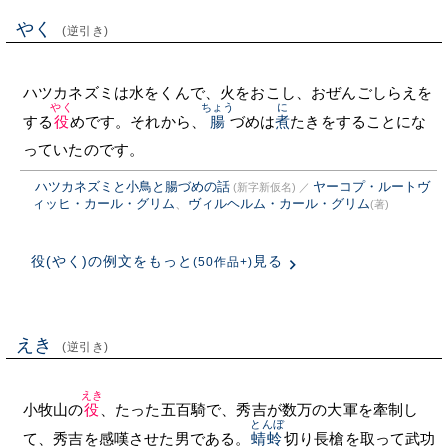
やく
(逆引き)
ハツカネズミは水をくんで、火をおこし、おぜんごしらえを
やく
ちょう
に
する
役
めです。それから、
腸
づめは
煮
たきをすることにな
っていたのです。
ハツカネズミと小鳥と腸づめの話
ヤーコプ・ルートヴ
(新字新仮名)
／
ィッヒ・カール・グリム
、
ヴィルヘルム・カール・グリム
(著)
役(やく)の例文をもっと
見る
(50作品+)
えき
(逆引き)
えき
小牧山の
役
、たった五百騎で、秀吉が数万の大軍を牽制し
とんぼ
て、秀吉を感嘆させた男である。
蜻蛉
切り長槍を取って武功