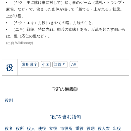
（ヤク 主に賭け事に対して）賭け事のゲーム（花札・トランプ・
麻雀、など）で、決まった条件が揃って「勝てる・上がれる」状態。
上がり役。
（ヤク・エキ）月役|つきやくの略。月経のこと。
（エキ）戦役、特に内戦。徴兵の意味もある。反乱を起こす側から
は、乱（応仁の乱など）。
(出典:Wiktionary)
常用漢字
小３
部首:⼻
7画
役
“役”の類義語
役割
“役”を含む語句
役者
役所
役人
使役
立役
市役所
重役
役廻
役人衆
出役