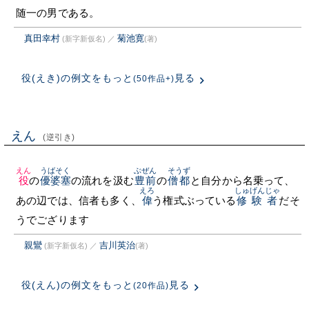
随一の男である。
真田幸村
菊池寛
(新字新仮名)
／
(著)
役(えき)の例文をもっと
見る
(50作品+)
えん
(逆引き)
えん
うばそく
ぶぜん
そうず
役
の
優婆塞
の流れを汲む
豊前
の
僧都
と自分から名乗って、
えろ
しゅげんじゃ
あの辺では、信者も多く、
偉
う権式ぶっている
修験者
だそ
うでござります
親鸞
吉川英治
(新字新仮名)
／
(著)
役(えん)の例文をもっと
見る
(20作品)