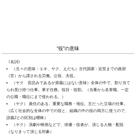
“役”の意味
《名詞》
（元々の意味：エキ、ヤク、えだち）古代国家 - 近世までの政府
（官）から課される労働。公役、夫役。
（ヤク 音読みであるが原義にはない意味）全体の中で、割り当て
られ受け持つ仕事。果す任務。役目・役割。（当番から名誉職、一定
の公職・職位にまで使われる。）
（ヤク） 責任のある、重要な職務・地位。主だった立場の仕事。
（広く社会的な全体の中での役と、組織の中の役の両方に使うので、
語義2との区別は曖昧）
（ヤク） 演劇や映画などで、俳優・役者が、演じる人物・配役
（なりきって演じる対象）