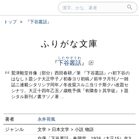
トップ
>
『下谷叢話』
ふりがな文庫
したやそうわ
『
下谷叢話
』
鷲津毅堂肖像（部分）西田春耕／筆 『下谷叢話』ハ初下谷の
はなしト題シテ大正甲子ノ初春ヨリ初稿ノ前半ヲ月刊ノ一雑
誌ニ連載シタリシヲ同年ノ冬改竄スルニ当リテ斯クハ改題セ
シナリ。大正十四年乙丑ノ歳晩予偶『有隣舎ト其学徒』ト題
シタル新刊ノ書ヲソノ著 …
著者
永井荷風
ジャンル
文学 > 日本文学 > 小説 物語
自序「下谷叢話」春陽堂、1926（大正15）年3