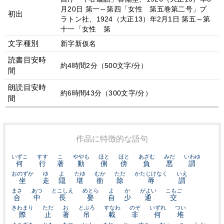
月20日 第一～第四「女性 第五巻第二号」プ
初出
ラトン社、1924（大正13）年2月1日 第五～第
十一「女性 第
文字種別
新字新仮名
読書目安時
約4時間2分（500文字/分）
間
朗読目安時
約6時間43分（300文字/分）
間
作品に特徴的な語句
いずこ
すす
こ
ややも
ほと
ほと
あざむ
みだ
いわゆ
何
行
著
動
側
傍
負
悪
謂
おのずか
ゆ
よ
たゆ
むか
ただ
かたじけなく
いえ
坐
走
隠
堪
衝
除
辱
謂
まさ
あつ
とこしえ
めとら
よ
か
がよい
こもご
合
中
長
娶
自
少
通
交
きわまり
ただ
お
とぶろ
すなわ
のぞ
いずれ
つい
際
止
著
吊
載
非
何
堆