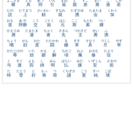
よこざま
とも
あつ
いん
まね
と
すこ
まい
こ
しか
横
具
同
引
延
親
差
展
過
若
たの
たてまつ
さいわい
すなわ
たずさゆ
たまたま
くわう
説
上
頼
就
携
会
加
おも
あや
こう
ごとく
はじ
ここ
もとむ
つい
道
阿爺
交
如
元
斯
索
継
かえりみ
たまたま
ちゃく
さきん
つかさど
せい
ふ
屑
適
著
先
主
霽
洒
ちょう
がん
わた
たたかわ
る
すす
そなう
づくし
やす
嘲
顔
度
闘
鏤
革
具
尽
寧
かたじけの
いた
かえ
よ
ちかご
おぶ
おさむ
たより
辱
効
廻
解
頃
佩
修
信
く
すぐ
よも
し
みん
ばらい
みだ
いずくん
さきの
与
過
四
姉
明
払
攘
安
前
た
たとう
と
もっ
つ
くちずさ
こう
すべ
こぼ
特
譬
封
将
尋
誦
更
純
壊