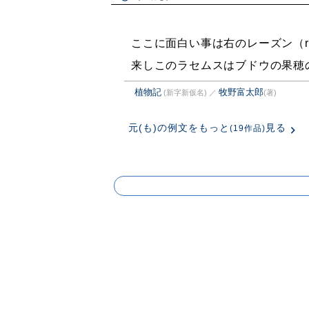
ここに面白い事は右のレーズン（ra
来しこのラセムスはブドウの果穂
植物記
牧野富太郎
(新字新仮名)
／
(著)
元(も)の例文をもっと
見る
(19作品)