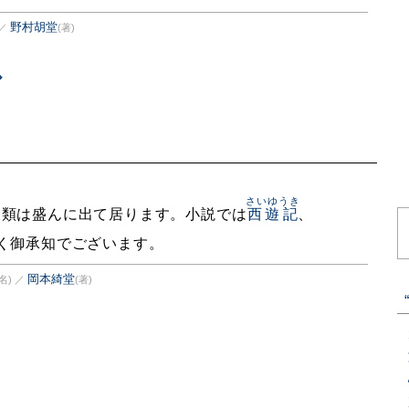
野村胡堂
／
(著)
さいゆうき
曲類は盛んに出て居ります。小説では
西遊記
、
く御承知でございます。
岡本綺堂
名)
／
(著)