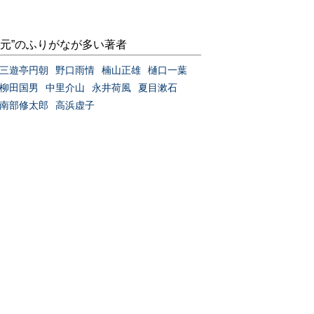
“元”のふりがなが多い著者
三遊亭円朝
野口雨情
楠山正雄
樋口一葉
柳田国男
中里介山
永井荷風
夏目漱石
南部修太郎
高浜虚子