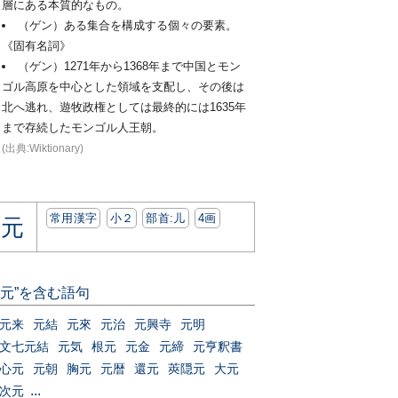
層にある本質的なもの。
（ゲン）ある集合を構成する個々の要素。
《固有名詞》
（ゲン）1271年から1368年まで中国とモン
ゴル高原を中心とした領域を支配し、その後は
北へ逃れ、遊牧政権としては最終的には1635年
まで存続したモンゴル人王朝。
(出典:Wiktionary)
常用漢字
小２
部首:⼉
4画
元
“元”を含む語句
元来
元結
元來
元治
元興寺
元明
文七元結
元気
根元
元金
元締
元亨釈書
心元
元朝
胸元
元暦
還元
莢隠元
大元
...
次元