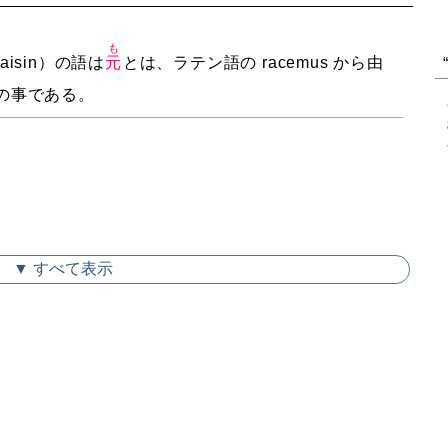
も
isin）の語は
元
とは、ラテン語の racemus から由
の事である。
▼ すべて表示