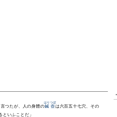
はりつぼ
と言つたが、人の身體の
鍼壺
は六百五十七穴、その
るといふことだ」