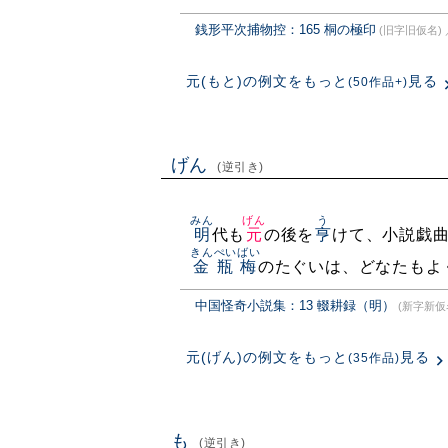
銭形平次捕物控：165 桐の極印
(旧字旧仮名)
元(もと)の例文をもっと
見る
(50作品+)
げん
(逆引き)
みん
げん
う
明
代も
元
の後を
亨
けて、小説戯
きんぺいばい
金瓶梅
のたぐいは、どなたもよ
中国怪奇小説集：13 輟耕録（明）
(新字新仮
元(げん)の例文をもっと
見る
(35作品)
も
(逆引き)