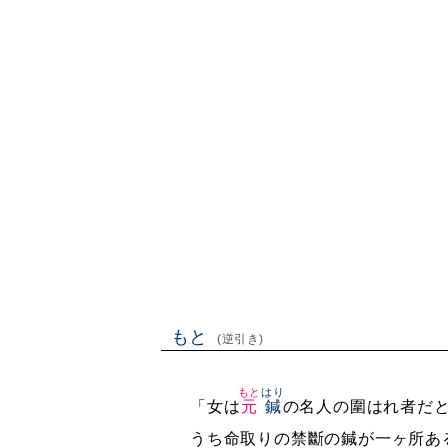
もと
(逆引き)
もと
はり
「女は
元
鍼
の名人の圍はれ者だ
うち命取りの禁斷の鍼が一ヶ所あ