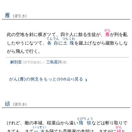
雁
(逆引き)
がん
此の空地を斜に横ぎツて、四十人に餘る生徒が、
雁
が列を亂
てんでん
つちくれ
したやうになツて、
各自
に
土塊
を蹴上げながら蹴散らしな
がら飛んで行く。
解剖室
三島霜川
(旧字旧仮名)
／
(著)
がん(雁)の例文をもっと
見る
(50作品+)
頑
(逆引き)
とびりょう
けれど、敵の本城、稲葉山から遠い
飛領
などは斬り取りで
いっすい
がん
きても、さて
一水
を隔てた斎藤家の本領は、さすがに
頑
と