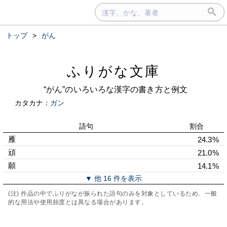
トップ
>
がん
ふりがな文庫
“がん”のいろいろな漢字の書き方と例文
カタカナ：
ガン
語句
割合
雁
24.3%
頑
21.0%
願
14.1%
▼ 他 16 件を表示
(注) 作品の中でふりがなが振られた語句のみを対象としているため、一般
的な用法や使用頻度とは異なる場合があります。