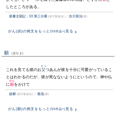
したところがある。
新書太閤記：03 第三分冊
吉川英治
(新字新仮名)
／
(著)
がん(頑)の例文をもっと
見る
(50作品+)
願
(逆引き)
とっ
これを見ても彼のお
父
つあんが彼を十分に可愛がっているこ
とはわかるのだが、彼が死なないようにというので、神や仏
がん
に
願
をかけて
故郷
魯迅
(新字新仮名)
／
(著)
がん(願)の例文をもっと
見る
(50作品+)