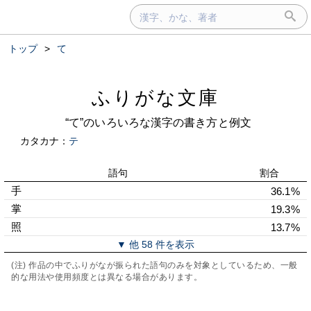
トップ
>
て
ふりがな文庫
“て”のいろいろな漢字の書き方と例文
カタカナ：
テ
語句
割合
手
36.1%
掌
19.3%
照
13.7%
▼ 他 58 件を表示
(注) 作品の中でふりがなが振られた語句のみを対象としているため、一般
的な用法や使用頻度とは異なる場合があります。