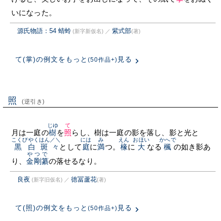
いになった。
源氏物語：54 蜻蛉
紫式部
(新字新仮名)
／
(著)
て(掌)の例文をもっと
見る
(50作品+)
照
(逆引き)
じゆ
て
月は一庭の
樹
を
照
らし、樹は一庭の影を落し、影と光と
こくびやく
はん／＼
には
み
えん
おほい
かへで
黒白
斑々
として
庭
に
満
つ。
椽
に
大
なる
楓
の如き影あ
やつで
り、
金剛纂
の落せるなり。
良夜
徳冨蘆花
(新字旧仮名)
／
(著)
て(照)の例文をもっと
見る
(50作品+)