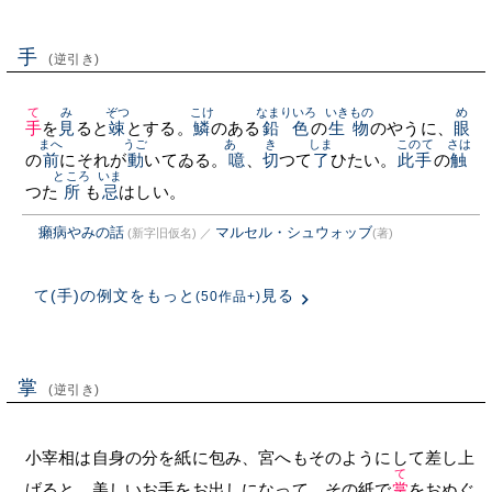
手
(逆引き)
て
み
ぞつ
こけ
なまりいろ
いきもの
め
手
を
見
ると
竦
とする。
鱗
のある
鉛色
の
生物
のやうに、
眼
まへ
うご
あゝ
き
しま
このて
さは
の
前
にそれが
動
いてゐる。
噫
、
切
つて
了
ひたい。
此手
の
触
ところ
いま
つた
所
も
忌
はしい。
癩病やみの話
マルセル・シュウォッブ
(新字旧仮名)
／
(著)
て(手)の例文をもっと
見る
(50作品+)
掌
(逆引き)
小宰相は自身の分を紙に包み、宮へもそのようにして差し上
て
げると、美しいお手をお出しになって、その紙で
掌
をおぬぐ