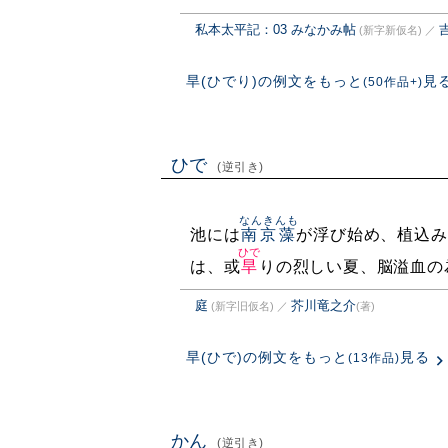
私本太平記：03 みなかみ帖
(新字新仮名)
／
旱(ひでり)の例文をもっと
見
(50作品+)
ひで
(逆引き)
なんきんも
池には
南京藻
が浮び始め、植込み
ひで
は、或
旱
りの烈しい夏、脳溢血の
庭
芥川竜之介
(新字旧仮名)
／
(著)
旱(ひで)の例文をもっと
見る
(13作品)
かん
(逆引き)