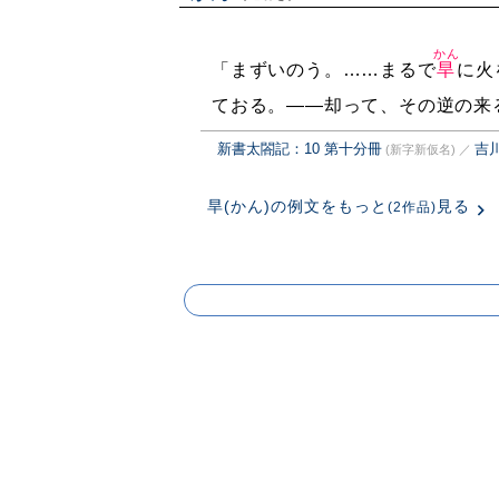
かん
「まずいのう。……まるで
旱
に火
ておる。——却って、その逆の来
新書太閤記：10 第十分冊
吉
(新字新仮名)
／
旱(かん)の例文をもっと
見る
(2作品)