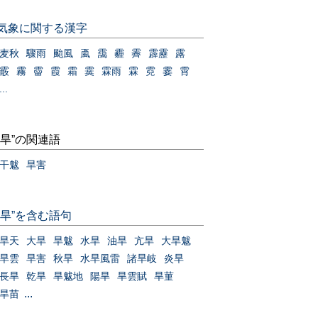
気象に関する漢字
麦秋
驟雨
颱風
颪
靄
霾
霽
霹靂
露
霰
霧
霤
霞
霜
霙
霖雨
霖
霓
霎
霄
...
“旱”の関連語
干魃
旱害
“旱”を含む語句
旱天
大旱
旱魃
水旱
油旱
亢旱
大旱魃
旱雲
旱害
秋旱
水旱風雷
諸旱岐
炎旱
長旱
乾旱
旱魃地
陽旱
旱雲賦
旱菫
...
旱苗