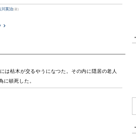
吉川英治
(著)
る
には枯木が交るやうになつた。その内に隠居の老人
為に頓死した。