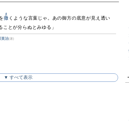
ま
を
撒
くような言葉じゃ。あの御方の底意が見え透い
ることが分らぬとみゆる」
川英治
(著)
▼ すべて表示