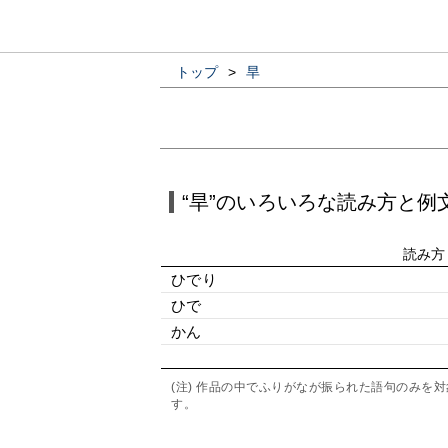
トップ
>
旱
“旱”のいろいろな読み方と例
読み方
ひでり
ひで
かん
(注) 作品の中でふりがなが振られた語句のみ
す。