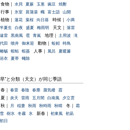
食物｜
水貝
夏蕨
玉葱
豌豆
焼酎
行事｜
氷室
菖蒲湯
幟
富士詣
山開
植物｜
時候｜
蓮花
葉桜
向日葵
小満
天文｜
半夏生
白夜
盛夏
梅雨明
落雷
地理｜
遠雷
黒南風
雹
青嵐
土用波
滝
動物｜
代田
噴井
御来迎
蚯蚓
時鳥
人事｜
蜥蜴
蝦蛄
蝦蟇
風呂
夏暖簾
浴衣
夏帯
蠅除
“旱”と分類（天文）が同じ季語
春｜
春雷
春陰
春塵
蜃気楼
霞
夏｜
炎天
雷雨
五月闇
白南風
夕立雲
秋｜
冬｜
月
稲妻
秋雨
秋時雨
秋晴
霜
新春｜
雪
樹氷
冬霧
氷
初東風
初凪
初日