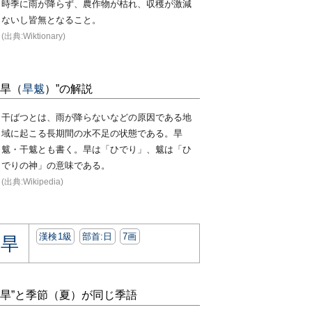
時季に雨が降らず、農作物が枯れ、収穫が激減
ないし皆無となること。
(出典:Wiktionary)
“旱（
旱魃
）”の解説
干ばつとは、雨が降らないなどの原因である地
域に起こる長期間の水不足の状態である。旱
魃・干魃とも書く。旱は「ひでり」、魃は「ひ
でりの神」の意味である。
(出典:Wikipedia)
漢検1級
部首:⽇
7画
旱
“旱”と季節（夏）が同じ季語