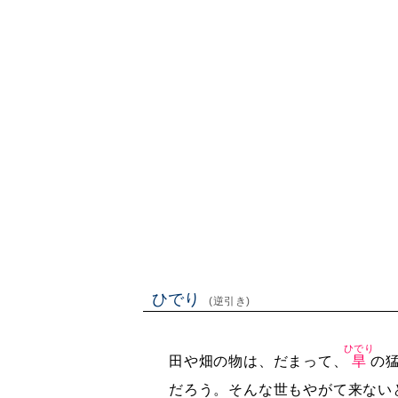
ひでり
(逆引き)
ひでり
田や畑の物は、だまって、
旱
の
だろう。そんな世もやがて来ない